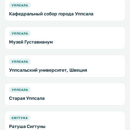
УППСАЛА
Кафедральный собор города Уппсала
УППСАЛА
Музей Густавианум
УППСАЛА
Уппсальский университет, Швеция
УППСАЛА
Старая Уппсала
СИГТУНА
Ратуша Сигтуны