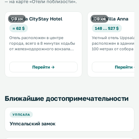
— на карте «Отели поблизости».
Uppsala CityStay Hotel
Hotel Villa Anna
0 км
0 км
≈ 62 $
148 … 527 $
Отель расположен в центре
Уютный отель Uppsala
города, всего в 8 минутах ходьбы
расположен в здании 19
от железнодорожного вокзала
100 метрах от собора Упс
Уппсалы. К услугам гостей
вашим услугам бесплатн
бесплатный Wi-Fi и номера с
индивидуально оформл
телевизором с плоским экраном.
номера с видом на горо
Перейти →
Перейти →
Из окон открывается вид на
внутреннюю территорию
Кафедральный собор Уппсалы и
прекрасный ресторан. .
Уппсальский замок. .
Ближайшие достопримечательности
УППСАЛА
Уппсальский замок