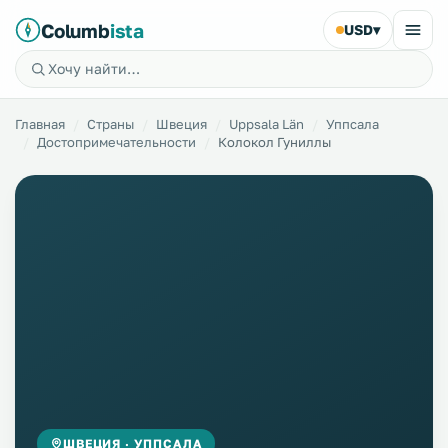
Columb
ista
USD
▾
Главная
Страны
Швеция
Uppsala Län
Уппсала
Достопримечательности
Колокол Гуниллы
ШВЕЦИЯ · УППСАЛА