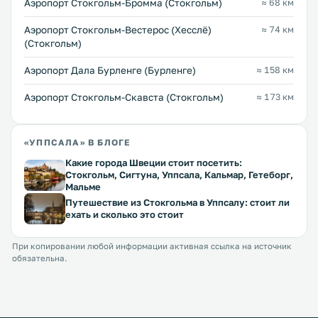
Аэропорт Стокгольм-Бромма (Стокгольм)
≈ 68 км
Аэропорт Стокгольм-Вестерос (Хесслё)
≈ 74 км
(Стокгольм)
Аэропорт Дала Бурленге (Бурленге)
≈ 158 км
Аэропорт Стокгольм-Скавста (Стокгольм)
≈ 173 км
«УППСАЛА» В БЛОГЕ
Какие города Швеции стоит посетить:
Стокгольм, Сигтуна, Уппсала, Кальмар, Гетеборг,
Мальме
Путешествие из Стокгольма в Уппсалу: стоит ли
ехать и сколько это стоит
При копировании любой информации активная ссылка на источник
обязательна.