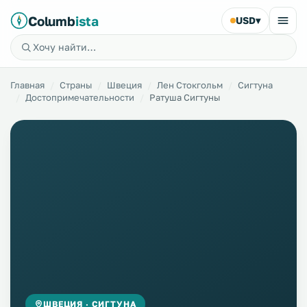
Columb
ista
USD
▾
Главная
Страны
Швеция
Лен Стокгольм
Сигтуна
Достопримечательности
Ратуша Сигтуны
ШВЕЦИЯ · СИГТУНА