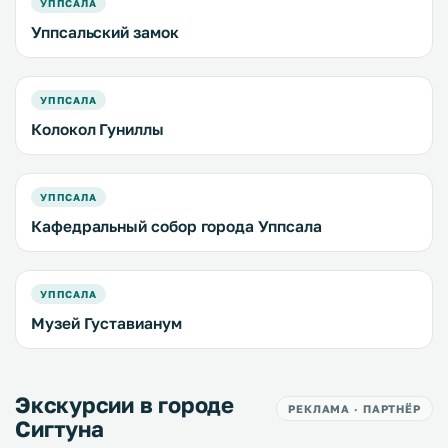
УППСАЛА
Уппсальский замок
УППСАЛА
Колокол Гуниллы
УППСАЛА
Кафедральный собор города Уппсала
УППСАЛА
Музей Густавианум
Экскурсии в городе
РЕКЛАМА · ПАРТНЁР
Сигтуна