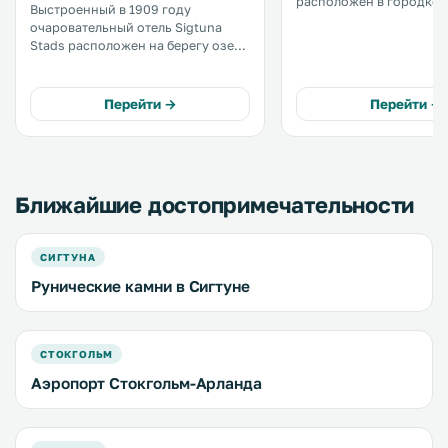
расположен в городке Си
Выстроенный в 1909 году
некоторых из номеров 
очаровательный отель Sigtuna
гостиная зона. В числе удобств
Stads расположен на берегу озера
чайник. В отеле можно поиграть в
Меларен в центре Сигтуны,
теннис и мини-гольф, а
старейшего города Швеции, чья
взять напрокат велосипе
история восходит к
Перейти →
Перейти →
средневековью. .
Ближайшие достопримечательности
СИГТУНА
Рунические камни в Сигтуне
СТОКГОЛЬМ
Аэропорт Стокгольм-Арланда