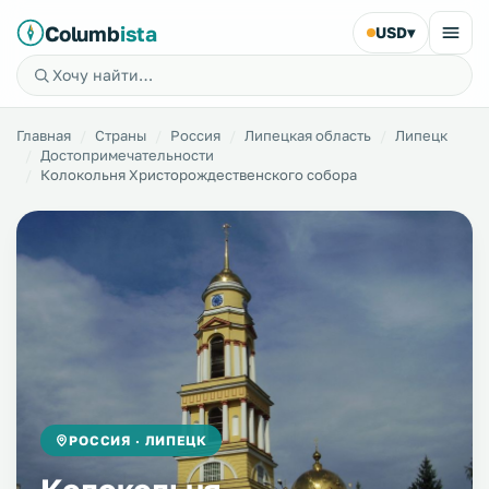
Columb
ista
USD
▾
Главная
Страны
Россия
Липецкая область
Липецк
Достопримечательности
Колокольня Христорождественского собора
РОССИЯ · ЛИПЕЦК