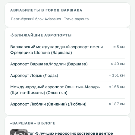
АВИАБИЛЕТЫ В ГОРОД ВАРШАВА
Партнёрский блок Aviasales · Travelpayouts.
БЛИЖАЙШИЕ АЭРОПОРТЫ
Варшавский международный аэропорт имени
≈ 8 км
Фредерика Шопена (Варшава)
Аэропорт Варшава/Модлин (Варшава)
≈ 40 км
Аэропорт Лодзь (Лодзь)
≈ 151 км
Международный аэропорт Ольштын-Мазуры
≈ 168 км
(Щитно-Шиманы) (Ольштын)
Аэропорт Люблин (Свидник) (Люблин)
≈ 187 км
«ВАРШАВА» В БЛОГЕ
Топ-5 лучших недорогих хостелов в центре