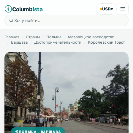
Columb
ista
USD
▾
Главная
Страны
Польша
Мазовецкое воеводство
Варшава
Достопримечательности
Королевский Тракт
ПОЛЬША · ВАРШАВА