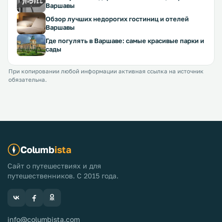
Варшавы
Обзор лучших недорогих гостиниц и отелей
Варшавы
Где погулять в Варшаве: самые красивые парки и
сады
При копировании любой информации активная ссылка на источник
обязательна.
Columb
ista
Сайт о путешествиях и для
путешественников. С 2015 года.
info@columbista.com