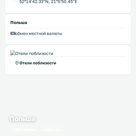
52°14'42.33''N, 21°0'50.45''E
Польша
обмен местной валюты
Отели поблизости
Польша
59 городов
630 мест