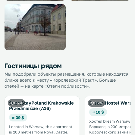
Гостиницы рядом
Мы подобрали объекты размещения, которые находятся
ближе всего к месту «Королевский Тракт». Больше
отелей — на карте «Отели поблизости».
ShortStayPoland Krakowskie
Dream Hostel Wars
0 км
0 км
Przedmieście (A16)
≈ 10 $
≈ 39 $
Хостел Dream Warsaw н
Located in Warsaw, this apartment
Варшаве, в 200 метрах о
is 200 metres from Royal Castle.
Королевского замка и в