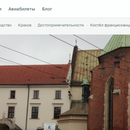
и
Авиабилеты
Блог
одство
Краков
Достопримечательности
Костёл францисканц