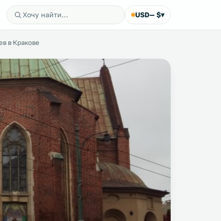
USD
— $
▾
ев в Кракове