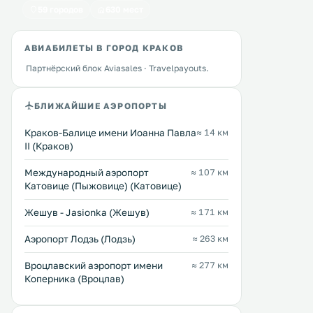
59 городов
630 мест
АВИАБИЛЕТЫ В ГОРОД КРАКОВ
Партнёрский блок Aviasales · Travelpayouts.
БЛИЖАЙШИЕ АЭРОПОРТЫ
Краков-Балице имени Иоанна Павла
≈ 14 км
Hotel Jan
Intro Hostel
0 км
0 км
II (Краков)
≈ 48 $
12 … 15 $
Международный аэропорт
≈ 107 км
Отель Jan разместился в 600-
Хостел Intro находится в
Катовице (Пыжовице) (Катовице)
летнем таунхаусе в Старом городе
месте в многоквартирно
Кракова, всего в 100 метрах от
XIV века в центре Старого
Жешув - Jasionka (Жешув)
≈ 171 км
главной рыночной площади. К
в 50 метрах от главной Р
услугам гостей круглосуточная
площади. К услугам гостей
Перейти →
Перейти →
Аэропорт Лодзь (Лодзь)
≈ 263 км
стойка регистрации и номера с
бесплатный Wi-Fi и
кондиционером, в которых можно
круглосуточная стойка
Вроцлавский аэропорт имени
≈ 277 км
пользоваться бесплатным Wi-Fi. .
регистрации. .
Коперника (Вроцлав)