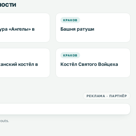
ности
КРАКОВ
ура «Ангелы» в
Башня ратуши
е
КРАКОВ
анский костёл в
Костёл Святого Войцеха
е
РЕКЛАМА · ПАРТНЁР
outs.