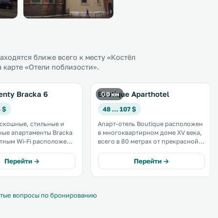
ходятся ближе всего к месту «Костёл
 карте «Отели поблизости».
enty Bracka 6
Boutique Aparthotel
0 км
 $
48 … 107 $
скошные, стильные и
Апарт-отель Boutique расположен
ые апартаменты Bracka
в многоквартирном доме XV века,
атным Wi-Fi расположены
всего в 80 метрах от прекрасной
ентре Кракова. .
Главной рыночной площади
Кракова, и прямо на Королевской
Перейти →
Перейти →
дороге, ведущей к Вавельскому
замку. К услугам гостей
апартаменты с бесплатным Wi-Fi. .
тые вопросы по бронированию