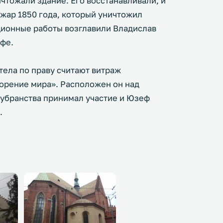
чтожали здание. Его восстанавливали, и
жар 1850 года, который уничтожил
ционные работы возглавили Владислав
ефе.
ела по праву считают витраж
орение мира». Расположен он над
 убранства принимал участие и Юзеф
.