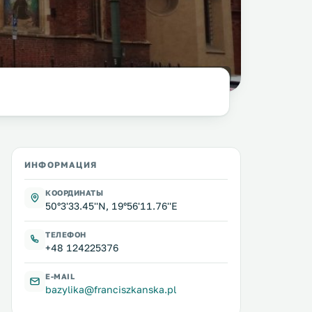
фото:
columbista.com
ИНФОРМАЦИЯ
КООРДИНАТЫ
50°3'33.45''N, 19°56'11.76''E
ТЕЛЕФОН
+48 124225376
E-MAIL
bazylika@franciszkanska.pl