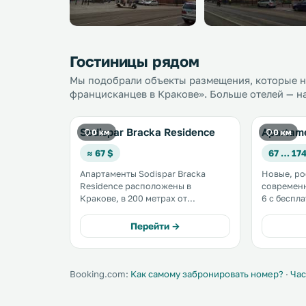
Гостиницы рядом
Мы подобрали объекты размещения, которые на
францисканцев в Кракове». Больше отелей — на
Sodispar Bracka Residence
Apartam
0 км
0 км
≈ 67 $
67 … 174
Апартаменты Sodispar Bracka
Новые, ро
Residence расположены в
современн
Кракове, в 200 метрах от
6 с беспл
Суконных рядов и Рыночной
в самом ц
площади. К услугам гостей
Перейти →
кондиционер и бесплатный Wi-Fi. .
Booking.com:
Как самому забронировать номер?
·
Час