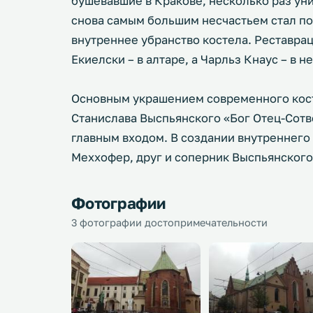
бушевавшие в Кракове, несколько раз уни
снова самым большим несчастьем стал по
внутреннее убранство костела. Реставра
Екиелски – в алтаре, а Чарльз Кнаус – в н
Основным украшением современного кост
Станислава Выспьянского «Бог Отец-Сотв
главным входом. В создании внутреннего
Меххофер, друг и соперник Выспьянского
Фотографии
3 фотографии достопримечательности