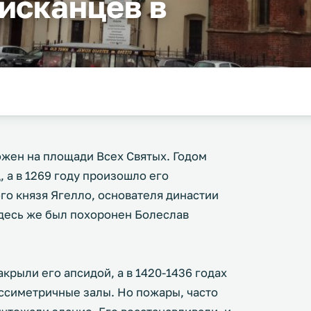
исканцев в
жен на площади Всех Святых. Годом
, а в 1269 году произошло его
о князя Ягелло, основателя династии
десь же был похоронен Болеслав
акрыли его апсидой, а в 1420-1436 годах
ассиметричные залы. Но пожары, часто