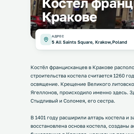
Костёл франц
Кракове
АДРЕС
5 All Saints Square, Krakow,Poland
Костёл францисканцев в Кракове располо
строительства костела считается 1260 год
освящение. Крещение Великого литовског
Ягеллонов, происходило именно здесь. З
Стыдливый и Соломея, его сестра.
В 1401 году расширили алтарь костела и з
восстановлена основа костела, созданы 