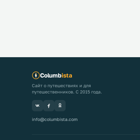
Columb
ista
Сайт о путешествиях и для
путешественников. С 2015 года.
info@columbista.com