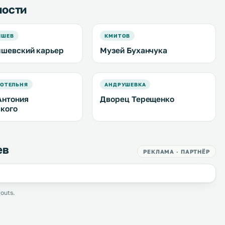
ности
ЫШЕВ
КМИТОВ
шевский карьер
Музей Буханчука
КОТЕЛЬНЯ
АНДРУШЕВКА
Антония
Дворец Терещенко
кого
ев
РЕКЛАМА · ПАРТНЁР
outs.