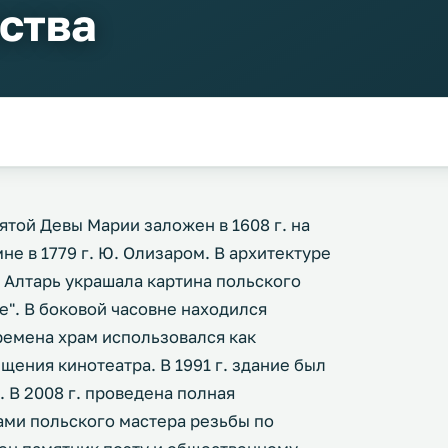
ства
той Девы Марии заложен в 1608 г. на
мне в 1779 г. Ю. Олизаром. В архитектуре
 Алтарь украшала картина польского
е". В боковой часовне находился
ремена храм использовался как
щения кинотеатра. В 1991 г. здание был
 В 2008 г. проведена полная
ами польского мастера резьбы по