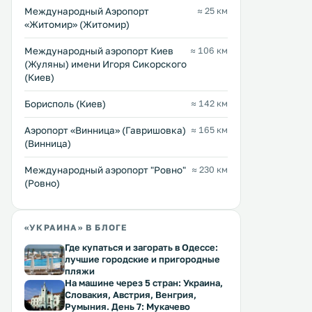
Международный Аэропорт
≈ 25 км
«Житомир» (Житомир)
Международный аэропорт Киев
≈ 106 км
(Жуляны) имени Игоря Сикорского
(Киев)
Борисполь (Киев)
≈ 142 км
Аэропорт «Винница» (Гавришовка)
≈ 165 км
(Винница)
Междунарoдный аэропорт "Ровно"
≈ 230 км
(Ровно)
«УКРАИНА» В БЛОГЕ
Где купаться и загорать в Одессе:
лучшие городские и пригородные
пляжи
На машине через 5 стран: Украина,
Словакия, Австрия, Венгрия,
Румыния. День 7: Мукачево