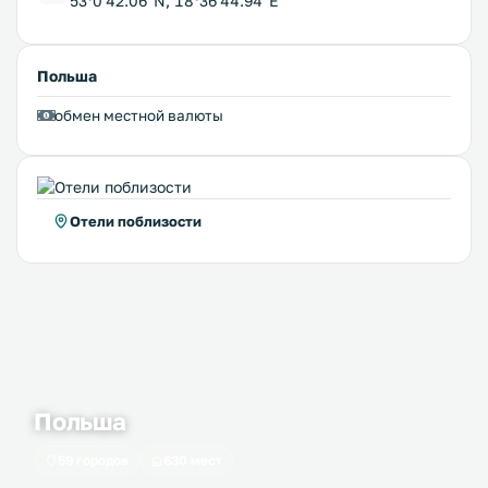
53°0'42.06''N, 18°36'44.94''E
Польша
обмен местной валюты
Отели поблизости
Польша
59 городов
630 мест