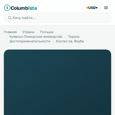
Columb
ista
USD
▾
Главная
Страны
Польша
Куявско-Поморское воеводство
Торунь
Достопримечательности
Костел св. Якуба