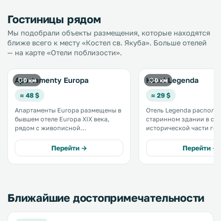
Гостиницы рядом
Мы подобрали объекты размещения, которые находятся
ближе всего к месту «Костел св. Якуба». Больше отелей
— на карте «Отели поблизости».
Apartamenty Europa
Hotel Legenda
0 км
0 км
≈ 48 $
≈ 29 $
Апартаменты Europa размещены в
Отель Legenda располо
бывшем отеле Europa XIX века,
старинном здании в са
рядом с живописной
исторической части го
Новомейской рыночной
Торунь. К услугам гостей
площадью в Старом городе
ресторан, бар и бесплатн
Перейти →
Перейти →
Торуня и в 400 метрах от
набережной Филядельфийский
Бульвар. Допускается размещение
с домашними животными. .
Ближайшие достопримечательности