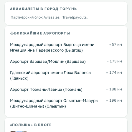
АВИАБИЛЕТЫ В ГОРОД ТОРУНЬ
Партнёрский блок Aviasales · Travelpayouts.
БЛИЖАЙШИЕ АЭРОПОРТЫ
Международный аэропорт Быдгоща имени
≈ 57 км
Игнация Яна Падеревского (Быдгощ)
Аэропорт Варшава/Модлин (Варшава)
≈ 173 км
Гданьский аэропорт имени Леха Валенсы
≈ 174 км
(Гданьск)
Аэропорт Познань-Лавица (Познань)
≈ 188 км
Международный аэропорт Ольштын-Мазуры
≈ 196 км
(Щитно-Шиманы) (Ольштын)
«ПОЛЬША» В БЛОГЕ