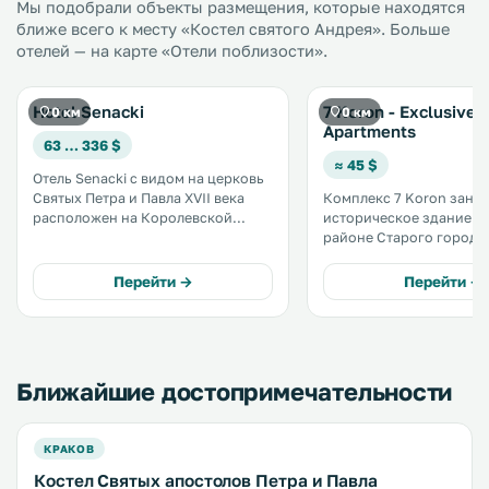
Мы подобрали объекты размещения, которые находятся
ближе всего к месту «Костел святого Андрея». Больше
отелей — на карте «Отели поблизости».
Hotel Senacki
7 Koron - Exclusive
0 км
0 км
Apartments
63 … 336 $
≈ 45 $
Отель Senacki с видом на церковь
Святых Петра и Павла XVII века
Комплекс 7 Koron зани
расположен на Королевской
историческое здание в
дороге Кракова. К услугам гостей
районе Старого города 
классические номера с
500 метрах от королевс
бесплатным доступом в Интернет,
Вавель и в 350 метрах 
Перейти →
Перейти →
в которых установлен телевизор
площади. К услугам гостей
со спутниковыми каналами. .
апартаменты с собстве
кухней и бесплатный Wi-F
Ближайшие достопримечательности
КРАКОВ
Костел Святых апостолов Петра и Павла