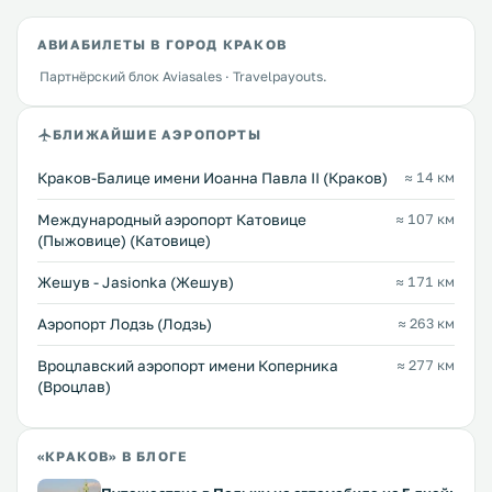
АВИАБИЛЕТЫ В ГОРОД КРАКОВ
Партнёрский блок Aviasales · Travelpayouts.
БЛИЖАЙШИЕ АЭРОПОРТЫ
Краков-Балице имени Иоанна Павла II (Краков)
≈ 14 км
Международный аэропорт Катовице
≈ 107 км
(Пыжовице) (Катовице)
Жешув - Jasionka (Жешув)
≈ 171 км
Аэропорт Лодзь (Лодзь)
≈ 263 км
Вроцлавский аэропорт имени Коперника
≈ 277 км
(Вроцлав)
«КРАКОВ» В БЛОГЕ