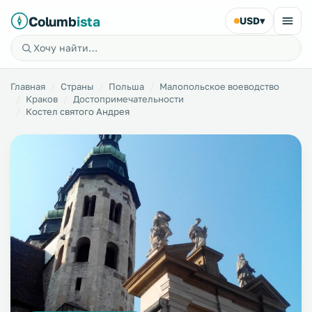
Columb
ista
USD
▾
Главная
Страны
Польша
Малопольское воеводство
Краков
Достопримечательности
Костел святого Андрея