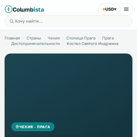
Columb
ista
USD
▾
Главная
Страны
Чехия
Столица Прага
Прага
Достопримечательности
Костел Святого Индржиха
ЧЕХИЯ · ПРАГА