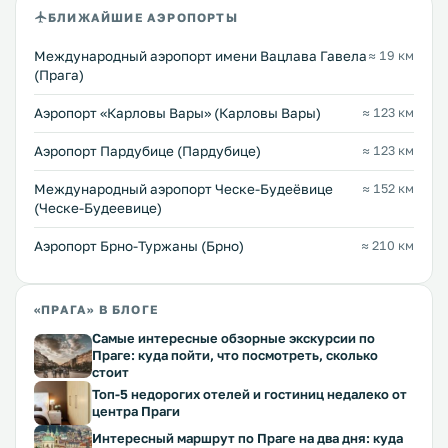
БЛИЖАЙШИЕ АЭРОПОРТЫ
Международный аэропорт имени Вацлава Гавела
≈ 19 км
(Прага)
Аэропорт «Карловы Вары» (Карловы Вары)
≈ 123 км
Аэропорт Пардубице (Пардубице)
≈ 123 км
Международный аэропорт Ческе-Будеёвице
≈ 152 км
(Ческе-Будеевице)
Аэропорт Брно-Туржаны (Брно)
≈ 210 км
«ПРАГА» В БЛОГЕ
Самые интересные обзорные экскурсии по
Праге: куда пойти, что посмотреть, сколько
стоит
Топ-5 недорогих отелей и гостиниц недалеко от
центра Праги
Интересный маршрут по Праге на два дня: куда