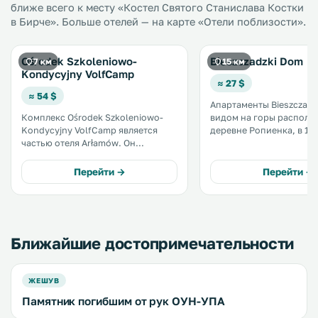
ближе всего к месту «Костел Святого Станислава Костки
в Бирче». Больше отелей — на карте «Отели поблизости».
Ośrodek Szkoleniowo-
Bieszczadzki Dom
7 км
15 км
Kondycyjny VolfCamp
≈ 27 $
≈ 54 $
Апартаменты Bieszczadz
Комплекс Ośrodek Szkoleniowo-
видом на горы располо
Kondycyjny VolfCamp является
деревне Ропиенка, в 11 
частью отеля Arłamów. Он
деревни Арламув. К услугам
находится в тихом месте и
гостей принадлежности
предлагает гостям размещение в
барбекю. До села Поляньчик 21 км.
Перейти →
Перейти →
высокогорных домиках.
На территории обустро
Предоставляется бесплатный Wi-Fi
бесплатная частная парк
во всех зонах и места на
бесплатной парковке. .
Ближайшие достопримечательности
ЖЕШУВ
Памятник погибшим от рук ОУН-УПА