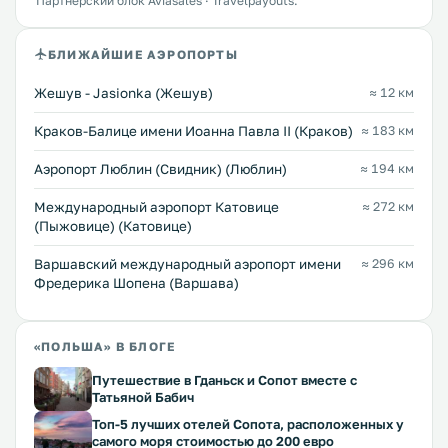
Партнёрский блок Aviasales · Travelpayouts.
БЛИЖАЙШИЕ АЭРОПОРТЫ
Жешув - Jasionka (Жешув)
≈ 12 км
Краков-Балице имени Иоанна Павла II (Краков)
≈ 183 км
Аэропорт Люблин (Свидник) (Люблин)
≈ 194 км
Международный аэропорт Катовице
≈ 272 км
(Пыжовице) (Катовице)
Варшавский международный аэропорт имени
≈ 296 км
Фредерика Шопена (Варшава)
«ПОЛЬША» В БЛОГЕ
Путешествие в Гданьск и Сопот вместе с
Татьяной Бабич
Топ-5 лучших отелей Сопота, расположенных у
самого моря стоимостью до 200 евро