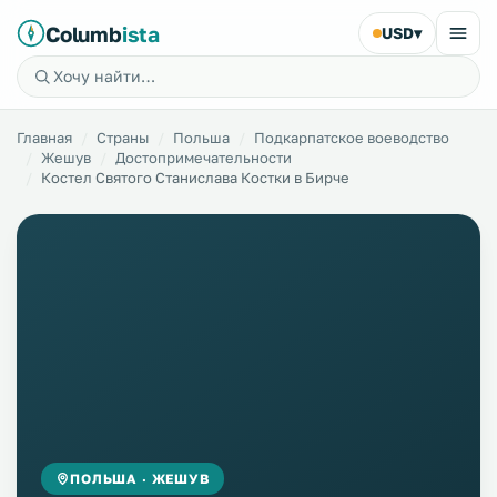
Columb
ista
USD
▾
Главная
Страны
Польша
Подкарпатское воеводство
Жешув
Достопримечательности
Костел Святого Станислава Костки в Бирче
ПОЛЬША · ЖЕШУВ