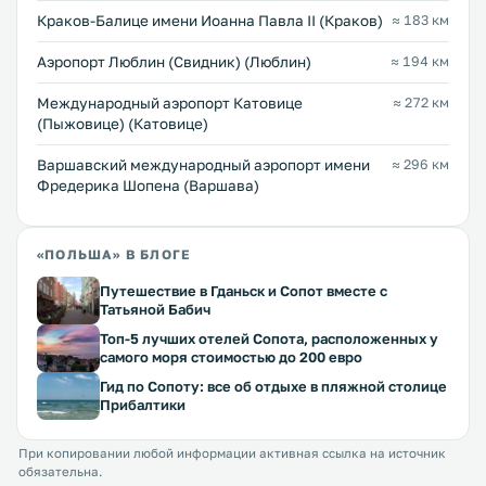
Краков-Балице имени Иоанна Павла II (Краков)
≈ 183 км
Аэропорт Люблин (Свидник) (Люблин)
≈ 194 км
Международный аэропорт Катовице
≈ 272 км
(Пыжовице) (Катовице)
Варшавский международный аэропорт имени
≈ 296 км
Фредерика Шопена (Варшава)
«ПОЛЬША» В БЛОГЕ
Путешествие в Гданьск и Сопот вместе с
Татьяной Бабич
Топ-5 лучших отелей Сопота, расположенных у
самого моря стоимостью до 200 евро
Гид по Сопоту: все об отдыхе в пляжной столице
Прибалтики
При копировании любой информации активная ссылка на источник
обязательна.