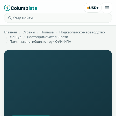
Columb
ista
USD
▾
Главная
Страны
Польша
Подкарпатское воеводство
Жешув
Достопримечательности
Памятник погибшим от рук ОУН-УПА