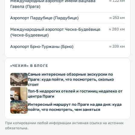
Международный аэропорт имени Вацлава
≈ 122 км
Гавела (Прага)
Аэропорт Пардубице (Пардубице)
≈ 253 км
Международный аэропорт Ческе-Будеёвице
≈ 280 км
(Ческе-Будеевице)
Аэропорт Брно-Туржаны (Брно)
≈ 339 км
«ЧЕХИЯ» В БЛОГЕ
Самые интересные обзорные экскурсии по
Праге: куда пойти, что посмотреть, сколько
стоит
Топ-5 недорогих отелей и гостиниц недалеко от
центра Праги
Интересный маршрут по Праге на два дня: куда
пойти, что посмотреть, чем заняться
При копировании любой информации активная ссылка на источник
обязательна.