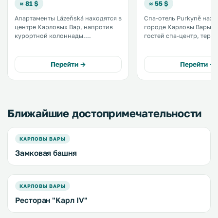
≈ 81 $
≈ 55 $
Апартаменты Lázeňská находятся в
Спа-отель Purkyně нахо
центре Карловых Вар, напротив
городе Карловы Вары. К услугам
курортной колоннады.
гостей спа-центр, терм
Апартаменты с кухнями занимают
ванна и ресторан. Все номера
3 этаж здания с лифтом. .
оснащены телевизором 
экраном и спутниковы
Перейти →
Перейти →
каналами. Из некоторых из них
открывается вид на рек
город. .
Ближайшие достопримечательности
КАРЛОВЫ ВАРЫ
Замковая башня
КАРЛОВЫ ВАРЫ
Ресторан "Kaрл IV"