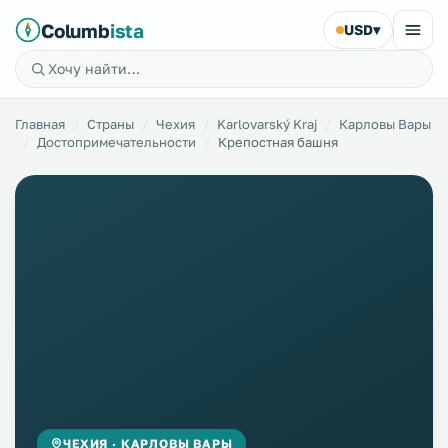
Columb
ista
USD
▾
Главная
Страны
Чехия
Karlovarský Kraj
Карловы Вары
Достопримечательности
Крепостная башня
ЧЕХИЯ · КАРЛОВЫ ВАРЫ