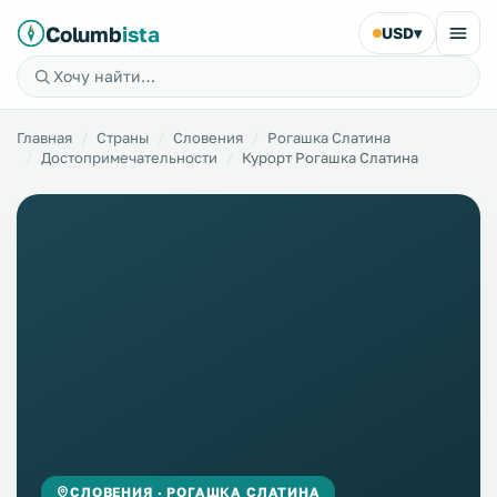
Columb
ista
USD
▾
Главная
Страны
Словения
Рогашка Слатина
Достопримечательности
Курорт Рогашка Слатина
СЛОВЕНИЯ · РОГАШКА СЛАТИНА