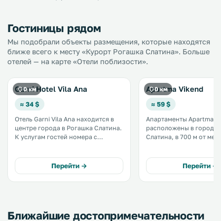
Гостиницы рядом
Мы подобрали объекты размещения, которые находятся
ближе всего к месту «Курорт Рогашка Слатина». Больше
отелей — на карте «Отели поблизости».
Garni Hotel Vila Ana
Apartma Vikend
0 км
0 км
≈ 34 $
≈ 59 $
Отель Garni Vila Ana находится в
Апартаменты Apartma V
центре города в Рогашка Слатина.
расположены в городе 
К услугам гостей номера с
Слатина, в 700 м от мес
отоплением, обеденная зона,
центра с лечебной водо
лаундж и общая кухня. Номера с
термальных источников.
видом на сад и город оснащены
услугам гостей бесплатн
Перейти →
Перейти →
телевизором и письменным
частная парковка на те
столом. .
комплекса с апартамент
Ближайшие достопримечательности