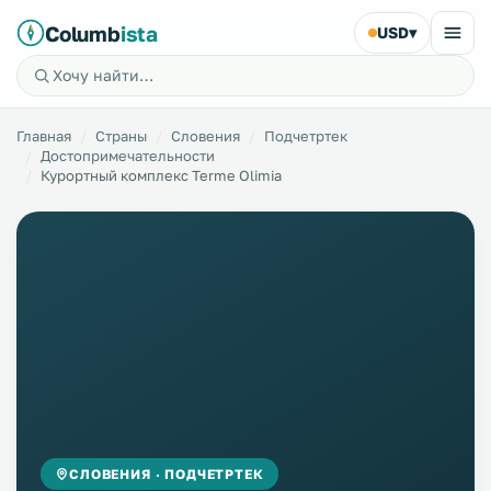
Columb
ista
USD
▾
Главная
Страны
Словения
Подчетртек
Достопримечательности
Курортный комплекс Terme Olimia
СЛОВЕНИЯ · ПОДЧЕТРТЕК