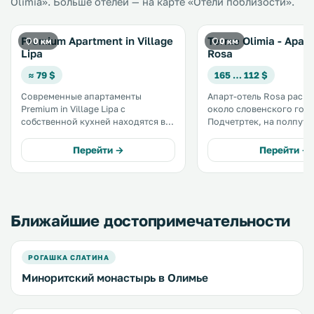
Olimia». Больше отелей — на карте «Отели поблизости».
Premium Apartment in Village
Terme Olimia - Apart
0 км
0 км
Lipa
Rosa
≈ 79 $
165 … 112 $
Современные апартаменты
Апарт-отель Rosa расп
Premium in Village Lipa с
около словенского гор
собственной кухней находятся в
Подчетртек, на полпут
городе Подчетртек. За
Любляной и Загребом. К услугам
дополнительную плату гости
гостей бесплатная крыт
Перейти →
Перейти →
могут посещать общий открытый
парковка и номера со
бассейн поблизости, а также
спутниковым телевидение
обедать в соседнем ресторане. .
всей территории работ
бесплатный Wi-Fi. .
Ближайшие достопримечательности
РОГАШКА СЛАТИНА
Миноритский монастырь в Олимье