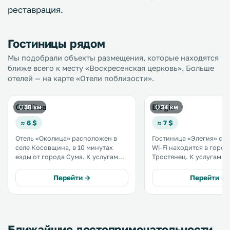
реставрация.
Гостиницы рядом
Мы подобрали объекты размещения, которые находятся
ближе всего к месту «Воскресенская церковь». Больше
отелей — на карте «Отели поблизости».
Okolitsa
Elegia
38 км
34 км
≈ 6 $
≈ 7 $
Отель «Околица» расположен в
Гостиница «Элегия» с 
селе Косовщина, в 10 минутах
Wi-Fi находится в город
езды от города Сума. К услугам
Тростянец. К услугам гостей
гостей 2 ресторана, сауна и летняя
номера с телевизором. 
терраса, на которой играет живая
Перейти →
Перейти →
музыка. Номера гостиницы
«Околица» не похожи друг на
друга. .
Ближайшие достопримечательности