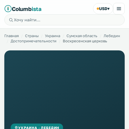
Columb
ista
USD
▾
Главная
Страны
Украина
Сумская область
Лебедин
Достопримечательности
Воскресенская церковь
УКРАИНА · ЛЕБЕДИН