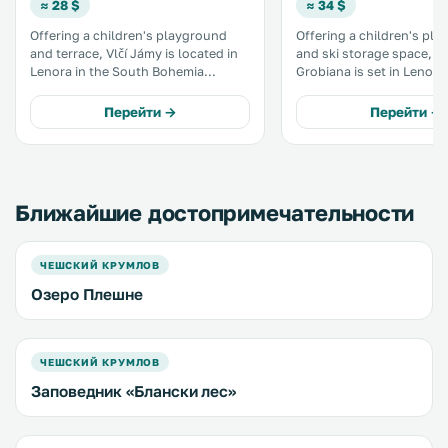
≈ 28 $
≈ 34 $
Offering a children's playground
Offering a children's pl
and terrace, Vlčí Jámy is located in
and ski storage space, P
Lenora in the South Bohemia
Grobiana is set in Lenora 
Region, 45 km from Passau. Guests
South Bohemia Region, 
can enjoy the on-site bar. Free
Passau. Guests can enjoy the on-
Перейти →
Перейти →
private parking is available on site.
site bar. Each room is fitted with a
Every room includes a flat-screen
TV. You will find a kettle in the room.
TV. .
.
Ближайшие достопримечательности
ЧЕШСКИЙ КРУМЛОВ
Озеро Плешне
ЧЕШСКИЙ КРУМЛОВ
Заповедник «Блански лес»