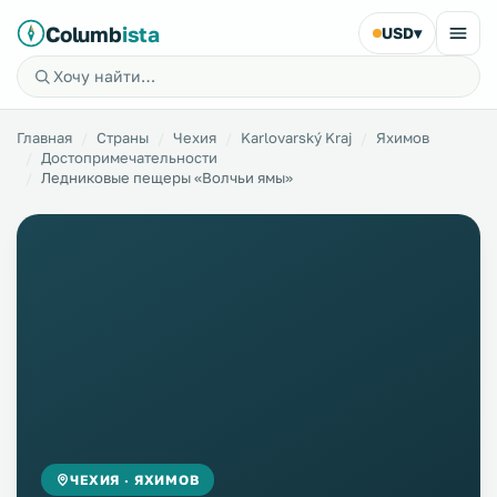
Columb
ista
USD
▾
Главная
Страны
Чехия
Karlovarský Kraj
Яхимов
Достопримечательности
Ледниковые пещеры «Волчьи ямы»
ЧЕХИЯ · ЯХИМОВ