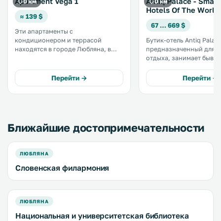
Apartment Vega 1
Antiq Palace - Small
0 км
0 км
Hotels Of The World
≈ 139 $
67 … 669 $
Эти апартаменты с
кондиционером и террасой
Бутик-отель Antiq Palace
находятся в городе Любляна, в
предназначенный для 
300 метрах от замка Люблянский
отдыха, занимает бывш
град. От этих апартаментов с
аристократическую ре
частной парковкой 100 метров до
расположенную в тихо
Перейти →
Перейти →
Моста сапожников. К услугам
центральном районе Л
гостей бесплатный Wi-Fi на всей
Отель является членом
территории. .
ассоциации Small Luxury
the World. .
Ближайшие достопримечательности
ЛЮБЛЯНА
Словенская филармония
ЛЮБЛЯНА
Национальная и университетская библиотека