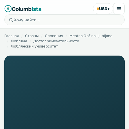
Columb
ista
USD
▾
Главная
Страны
Словения
Mestna Občina Ljubljana
Любляна
Достопримечательности
Люблянский университет