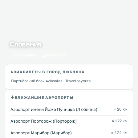
Словения
36 городов
243 места
АВИАБИЛЕТЫ В ГОРОД ЛЮБЛЯНА
Партнёрский блок Aviasales · Travelpayouts.
БЛИЖАЙШИЕ АЭРОПОРТЫ
Аэропорт имени Йоже Пучника (Любляна)
≈ 26 км
Аэропорт Порторож (Порторож)
≈ 122 км
Аэропорт Марибор (Марибор)
≈ 124 км