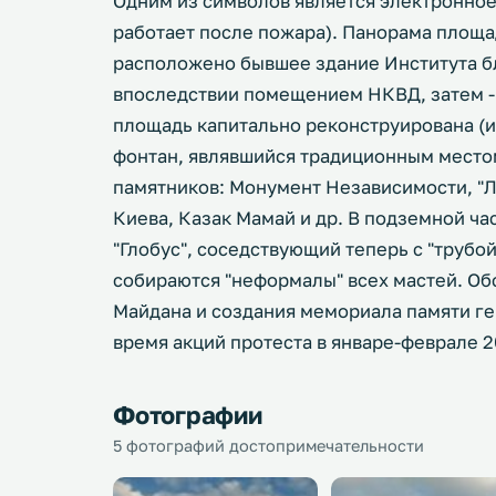
Одним из символов является электронное
работает после пожара). Панорама площад
расположено бывшее здание Института бл
впоследствии помещением НКВД, затем - 
площадь капитально реконструирована (и
фонтан, являвшийся традиционным местом
памятников: Монумент Независимости, "Л
Киева, Казак Мамай и др. В подземной ч
"Глобус", соседствующий теперь с "трубо
собираются "неформалы" всех мастей. О
Майдана и создания мемориала памяти ге
время акций протеста в январе-феврале 20
Фотографии
5 фотографий достопримечательности