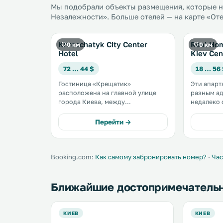
Мы подобрали объекты размещения, которые н
Незалежности». Больше отелей — на карте «От
Khreschatyk City Center
Real Hom
0 км
0 км
Hotel
Kiev Cen
72 … 44 $
18 … 56
Гостиница «Крещатик»
Эти апар
расположена на главной улице
разным ад
города Киева, между
недалеко 
Европейской площадью и
Крещатика
площадью Независимости. .
от Майдан
Перейти →
числе удо
полноценн
ванная ком
Booking.com:
Как самому забронировать номер?
·
Час
Ближайшие достопримечатель
КИЕВ
КИЕВ