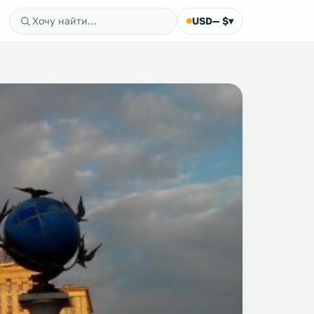
USD
— $
▾