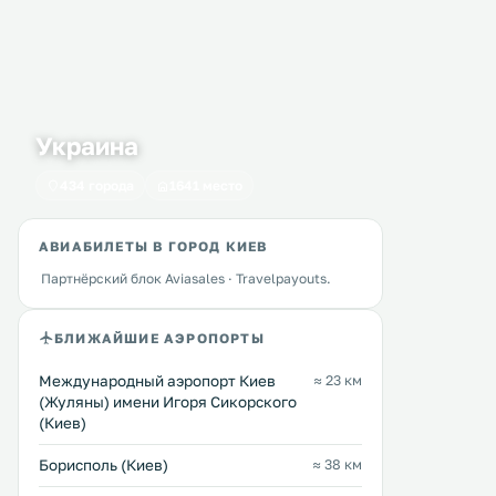
Украина
434 города
1641 место
АВИАБИЛЕТЫ В ГОРОД КИЕВ
Партнёрский блок Aviasales · Travelpayouts.
БЛИЖАЙШИЕ АЭРОПОРТЫ
Международный аэропорт Киев
≈ 23 км
(Жуляны) имени Игоря Сикорского
(Киев)
Борисполь (Киев)
≈ 38 км