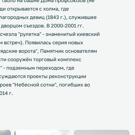
 табло на башне Дома профсоюзов (не
и открывается с холма, где
агородных девиц (1843 г.), служившее
дворцом съездов. В 2000-2001 гг.
счезла "рулетка" - знаменитый киевский
 встреч). Появилась серия новых
ядские ворота", Памятник основателям
асти сооружён торговый комплекс
й" - подземным переходом, где
бсуждаются проекты реконструкции
роев "Небесной сотни", погибших во
14 г.