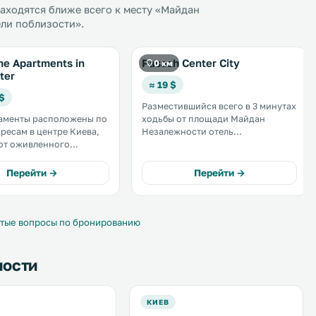
аходятся ближе всего к месту «Майдан
ели поблизости».
e Apartments in
Pasazh Center City
0 км
ter
≈ 19 $
 $
Разместившийся всего в 3 минутах
таменты расположены по
ходьбы от площади Майдан
ресам в центре Киева,
Незалежности отель
от оживленного
предоставляет номера с
, в 5-20 минутах ходьбы
кондиционером и бесплатный Wi-
а Незалежности. В
Fi. До Золотых ворот 8 минут
Перейти →
Перейти →
бств — бесплатный Wi-Fi,
ходьбы от отеля. .
ая кухня и собственная
ната. .
тые вопросы по бронированию
ности
КИЕВ