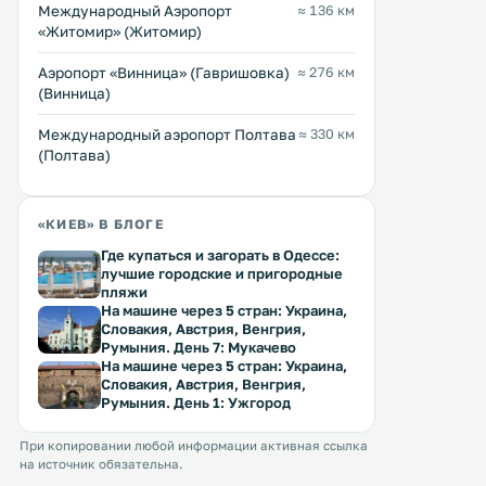
Международный Аэропорт
≈ 136 км
«Житомир» (Житомир)
Аэропорт «Винница» (Гавришовка)
≈ 276 км
(Винница)
Международный аэропорт Полтава
≈ 330 км
(Полтава)
«КИЕВ» В БЛОГЕ
Где купаться и загорать в Одессе:
лучшие городские и пригородные
пляжи
На машине через 5 стран: Украина,
Словакия, Австрия, Венгрия,
Румыния. День 7: Мукачево
На машине через 5 стран: Украина,
Словакия, Австрия, Венгрия,
Румыния. День 1: Ужгород
При копировании любой информации активная ссылка
на источник обязательна.