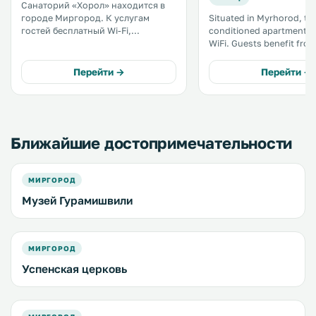
Санаторий «Хорол» находится в
городе Миргород. К услугам
Situated in Myrhorod, this
гостей бесплатный Wi-Fi,
conditioned apartment fe
сезонный открытый бассейн и
WiFi. Guests benefit from balcony.
частная парковка. В числе удобств
There is a dining area an
всех номеров –– собственная
equipped with microwave. Towe
Перейти →
Перейти →
ванная комната и телевизор с
and bed linen are provide
плоским экраном. .
self-catering accommodat
Ближайшие достопримечательности
МИРГОРОД
Музей Гурамишвили
МИРГОРОД
Успенская церковь