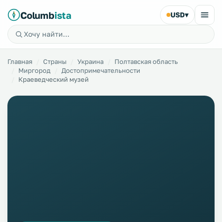
Columb
ista
USD
▾
Главная
Страны
Украина
Полтавская область
Миргород
Достопримечательности
Краеведческий музей