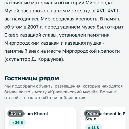
различные материалы об истории Миргорода.
Музей расположен на том месте, где в XVII-XVIII
вв. находилась Миргородская крепость. В память
об этом в 2007 г. перед зданием музея был открыт
Сквер казацкой славы, установлен памятник
Миргородским казакам и казацкая пушка -
памятный знак на месте Миргородской крепости
(скульптор Д. Коршунов).
Гостиницы рядом
Мы подобрали объекты размещения, которые находятся
ближе всего к месту «Краеведческий музей». Больше
отелей — на карте «Отели поблизости».
Sanatorium Khorol
Eco-Apartment in Pr
0 км
0 км
Style
≈ 26 $
≈ 11 $