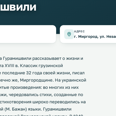
ишвили
АДРЕС
г. Миргород, ул. Нез
 Гурамишвили рассказывает о жизни и
а XVIII в. Классик грузинской
 последние 32 года своей жизни, писал
онечно же, Миргородщине. На украинской
тые произведения: во многих из них
ажи, чередовались стихи, созданные по
о стихотворения широко переводились на
ий (М. Бажан) языки. Гурамишвили