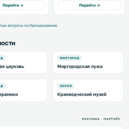
ров –– собственная
номеров кондиционер, телевизор,
Перейти →
Перейти →
мната и телевизор с
холодильник, гостиный уголок и
краном. .
фен. .
тые вопросы по бронированию
ности
ОД
МИРГОРОД
ая церковь
Миргородская лужа
ОД
ХОРОЛ
ерамики
Краеведческий музей
РЕКЛАМА · ПАРТНЁР