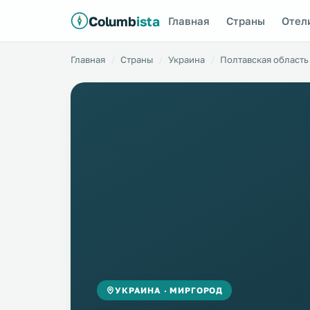
Columb
ista
Главная
Страны
Отел
Главная
Страны
Украина
Полтавская область
УКРАИНА · МИРГОРОД