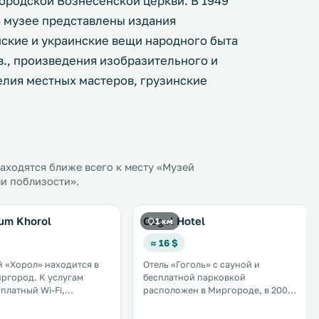
ргородской Вознесенской церкви. В 1949
 В музее представлены издания
нские и украинские вещи народного быта
в., произведения изобразительного и
елия местных мастеров, грузинские
ходятся ближе всего к месту «Музей
ли поблизости».
um Khorol
Gogol Hotel
1 км
≈ 16 $
 «Хорол» находится в
Отель «Гоголь» с сауной и
д. К услугам
бесплатной парковкой
платный Wi-Fi,
расположен в Миргороде, в 200
открытый бассейн и
метрах от источника минеральной
В числе удобств
воды. В распоряжении гостей