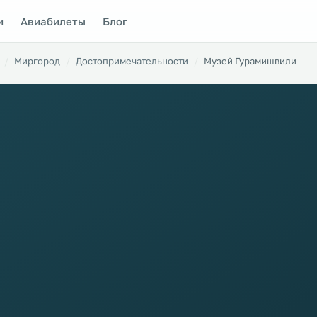
и
Авиабилеты
Блог
Миргород
Достопримечательности
Музей Гурамишвили