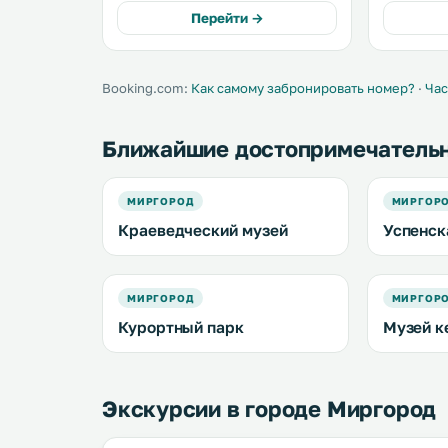
equipped with microwave. Towels
всех номе
Перейти →
and bed linen are provided in this
ванная ко
self-catering accommodation. .
плоским э
Booking.com:
Как самому забронировать номер?
·
Час
Ближайшие достопримечатель
МИРГОРОД
МИРГОР
Краеведческий музей
Успенск
МИРГОРОД
МИРГОР
Курортный парк
Музей к
Экскурсии в городе Миргород