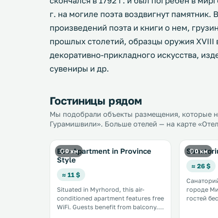
скончался в 1792 г. и был погребен в ми
г. на могиле поэта воздвигнут памятник.
произведений поэта и книги о нем, грузи
прошлых столетий, образцы оружия XVIII 
декоративно-прикладного искусства, изд
сувениры и др.
Гостиницы рядом
Мы подобрали объекты размещения, которые на
Гурамишвили». Больше отелей — на карте «Оте
Eco-Apartment in Province
Sanatori
0 км
0 км
Style
≈ 26 $
≈ 11 $
Санаторий
Situated in Myrhorod, this air-
городе Миргоро
conditioned apartment features free
гостей бес
WiFi. Guests benefit from balcony.
сезонный 
There is a dining area and a kitchen
частная парковка. 