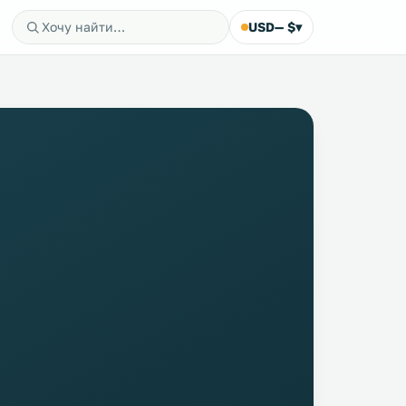
USD
— $
▾