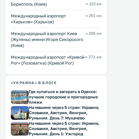
Борисполь (Киев)
≈ 223 км
площадка. .
гостей спа-салон и
Перейти →
Перейти →
оздоровительный центр. 
Международный аэропорт
≈ 251 км
«Харьков» (Харьков)
Международный аэропорт Киев
≈ 256 км
(Жуляны) имени Игоря Сикорского
(Киев)
Международный аэропорт «Кривой
≈ 271 км
Рог» (Лозоватка) (Кривой Рог)
«УКРАИНА» В БЛОГЕ
Где купаться и загорать в Одессе:
лучшие городские и пригородные
пляжи
На машине через 5 стран: Украина,
Словакия, Австрия, Венгрия,
Румыния. День 7: Мукачево
На машине через 5 стран: Украина,
Словакия, Австрия, Венгрия,
Румыния. День 1: Ужгород