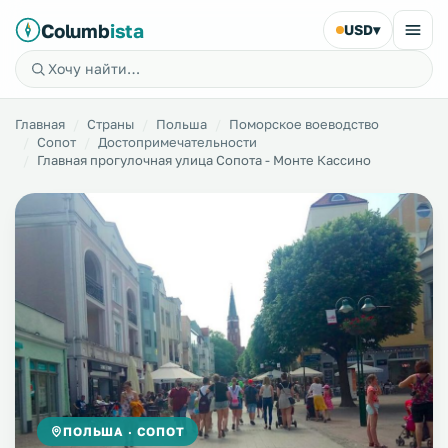
Columb
ista
USD
▾
Главная
Страны
Польша
Поморское воеводство
Сопот
Достопримечательности
Главная прогулочная улица Сопота - Монте Кассино
ПОЛЬША · СОПОТ