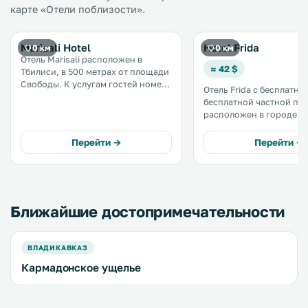
карте «Отели поблизости».
Marisali Hotel
Hotel Frida
0 км
0 км
Отель Marisali расположен в
≈ 42 $
Тбилиси, в 500 метрах от площади
Свободы. К услугам гостей номера
Отель Frida с бесплатным
с кондиционером и бесплатная
бесплатной частной па
частная парковка. В числе удобств
расположен в городе Тб
номеров — телевизор с плоским
500 метрах от площади
экраном, кофемашина и чайник. .
К услугам гостей бар и
Перейти →
Перейти →
принадлежности для барб
окон открывается вид на
Ближайшие достопримечательности
ВЛАДИКАВКАЗ
Кармадонское ущелье