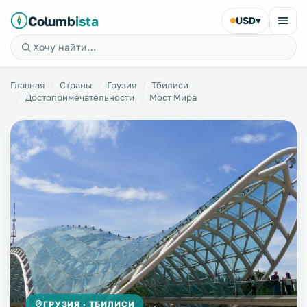
Columb
ista
USD
▾
Главная
Страны
Грузия
Тбилиси
Достопримечательности
Мост Мира
ГРУЗИЯ · ТБИЛИСИ