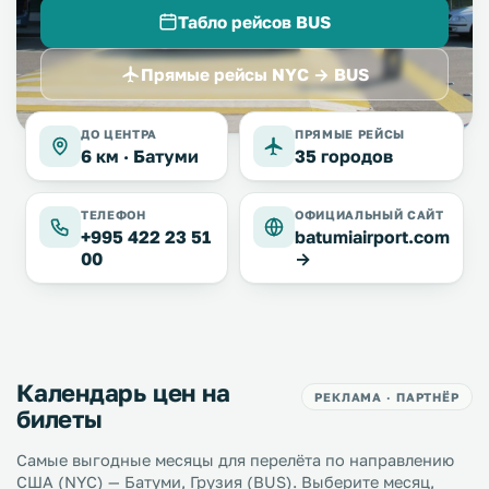
Табло рейсов BUS
Прямые рейсы NYC → BUS
ДО ЦЕНТРА
ПРЯМЫЕ РЕЙСЫ
6 км ·
Батуми
35 городов
ТЕЛЕФОН
ОФИЦИАЛЬНЫЙ САЙТ
+995 422 23 51
batumiairport.com
00
→
Календарь цен на
РЕКЛАМА · ПАРТНЁР
билеты
Самые выгодные месяцы для перелёта по направлению
США (NYC) — Батуми, Грузия (BUS). Выберите месяц,