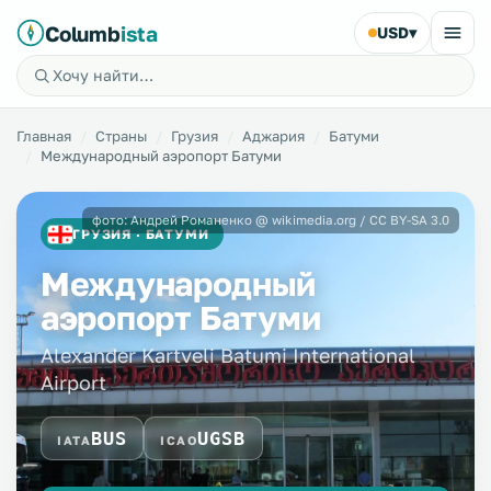
Columb
ista
USD
▾
Главная
Страны
Грузия
Аджария
Батуми
Международный аэропорт Батуми
фото: Андрей Романенко @ wikimedia.org / CC BY-SA 3.0
ГРУЗИЯ · БАТУМИ
Международный
аэропорт Батуми
Alexander Kartveli Batumi International
Airport
BUS
UGSB
IATA
ICAO