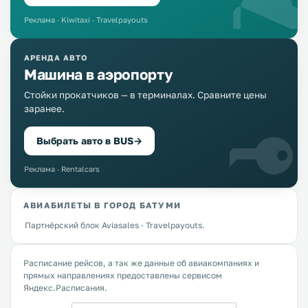
Реклама · Kiwitaxi · Travelpayouts
АРЕНДА АВТО
Машина в аэропорту
Стойки прокатчиков — в терминалах. Сравните цены
заранее.
Выбрать авто в BUS
→
Реклама · Rentalcars
АВИАБИЛЕТЫ В ГОРОД БАТУМИ
Партнёрский блок Aviasales · Travelpayouts.
Расписание рейсов, а так же данные об авиакомпаниях и
прямых направлениях предоставлены сервисом
Яндекс.Расписания.