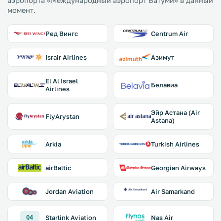
аэропорта «Международный аэропорт Батуми» в данный
момент.
Ред Вингс
Centrum Air
Israir Airlines
Азимут
El Al Israel
Белавиа
Airlines
Эйр Астана (Air
FlyArystan
Astana)
Arkia
Turkish Airlines
airBaltic
Georgian Airways
Jordan Aviation
Air Samarkand
Starlink Aviation
Nas Air
Q4