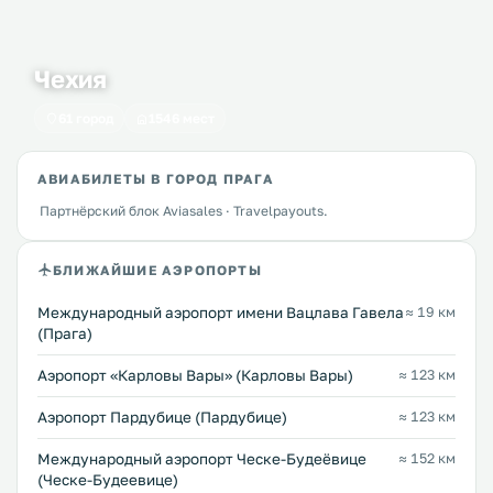
Чехия
61 город
1546 мест
АВИАБИЛЕТЫ В ГОРОД ПРАГА
Партнёрский блок Aviasales · Travelpayouts.
БЛИЖАЙШИЕ АЭРОПОРТЫ
Международный аэропорт имени Вацлава Гавела
≈ 19 км
(Прага)
Аэропорт «Карловы Вары» (Карловы Вары)
≈ 123 км
Аэропорт Пардубице (Пардубице)
≈ 123 км
Международный аэропорт Ческе-Будеёвице
≈ 152 км
(Ческе-Будеевице)