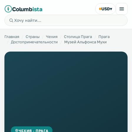
Columb
ista
USD
▾
Главная
Страны
Чехия
Столица Прага
Прага
Достопримечательности
Музей Альфонса Мухи
ЧЕХИЯ · ПРАГА