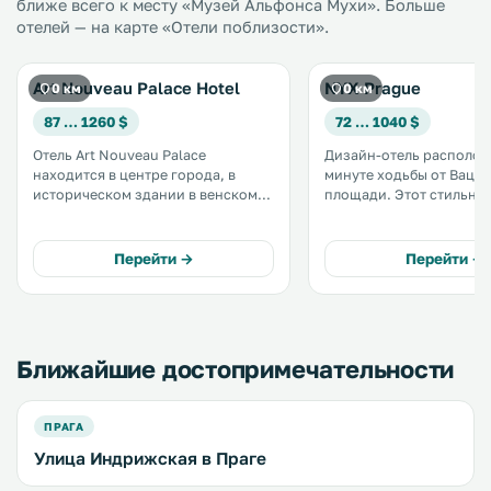
ближе всего к месту «Музей Альфонса Мухи». Больше
отелей — на карте «Отели поблизости».
Art Nouveau Palace Hotel
NYX Prague
0 км
0 км
87 … 1260 $
72 … 1040 $
Отель Art Nouveau Palace
Дизайн-отель располож
находится в центре города, в
минуте ходьбы от Вацл
историческом здании в венском
площади. Этот стильный отель
стиле модерн постройки 1909
оформлен с использов
года, всего в нескольких шагах от
современных произвед
Вацлавской площади и
искусств молодых художн
Перейти →
Перейти →
Староместской площади,
всей территории предо
торгового района и
бесплатный Wi-Fi. .
Государственной оперы. .
Ближайшие достопримечательности
ПРАГА
Улица Индрижская в Праге