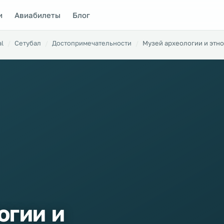
и
Авиабилеты
Блог
al
Сетубал
Достопримечательности
Музей археологии и этн
огии и