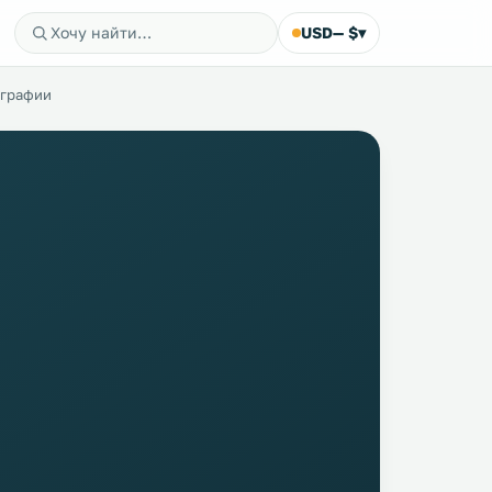
USD
— $
▾
ографии