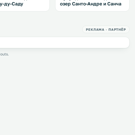
у-ду-Саду
озер Санто-Андре и Санча
РЕКЛАМА · ПАРТНЁР
outs.