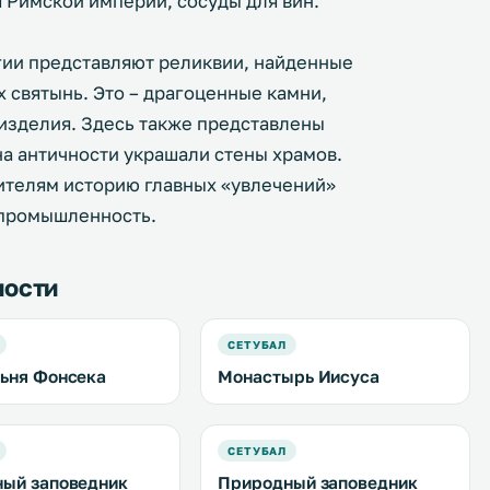
 Римской империи, сосуды для вин.
ии представляют реликвии, найденные
х святынь. Это – драгоценные камни,
изделия. Здесь также представлены
а античности украшали стены храмов.
ителям историю главных «увлечений»
я промышленность.
ности
СЕТУБАЛ
ьня Фонсека
Монастырь Иисуса
СЕТУБАЛ
ый заповедник
Природный заповедник