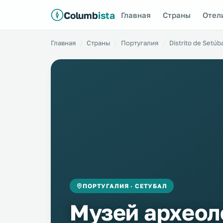
Columb
ista
Главная
Страны
Отел
Главная
Страны
Португалия
Distrito de Setúb
ПОРТУГАЛИЯ · СЕТУБАЛ
Музей археол