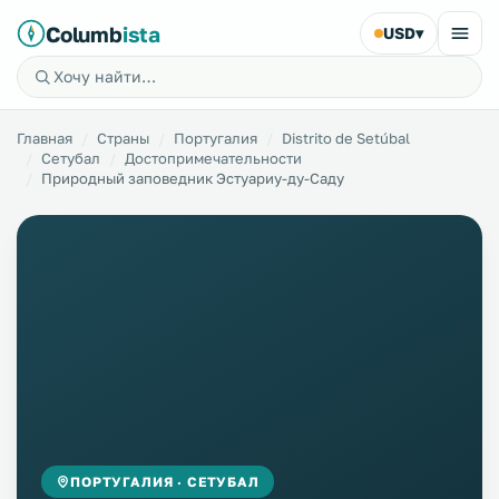
Columb
ista
USD
▾
Главная
Страны
Португалия
Distrito de Setúbal
Сетубал
Достопримечательности
Природный заповедник Эстуариу-ду-Саду
ПОРТУГАЛИЯ · СЕТУБАЛ