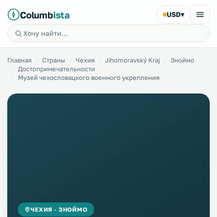
Columb
ista
USD
▾
Главная
Страны
Чехия
Jihomoravský Kraj
Зноймо
Достопримечательности
Музей чехословацкого военного укрепления
ЧЕХИЯ · ЗНОЙМО