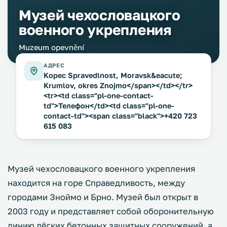
Музей чехословацкого
военного укрепления
Muzeum opevnění
АДРЕС
Kopec Spravedlnost, Moravsk&eacute;
Krumlov, okres Znojmo</span></td></tr>
<tr><td class="pl-one-contact-
td">Телефон</td><td class="pl-one-
contact-td"><span class="black">+420 723
615 083
Музей чехословацкого военного укрепления
находится на горе Справедливость, между
городами Зноймо и Брно. Музей был открыт в
2003 году и представляет собой оборонительную
линию лёгких бетонных защитных сооружений, а