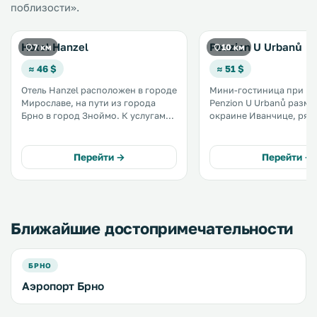
поблизости».
Hotel Hanzel
Penzion U Urbanů
7 км
10 км
≈ 46 $
≈ 51 $
Отель Hanzel расположен в городе
Мини-гостиница при ре
Мирославе, на пути из города
Penzion U Urbanů разме
Брно в город Зноймо. К услугам
окраине Иванчице, рядо
гостей номера с бесплатным Wi-Fi
К услугам гостей сауна,
и терраса. Всего в 300 метрах от
бесплатный WiFi и ресто
отеля находится местный замок. .
саду, в котором подают
Перейти →
Перейти →
фирменные региональн
Гостям предоставляетс
бесплатная парковка. .
Ближайшие достопримечательности
БРНО
Аэропорт Брно