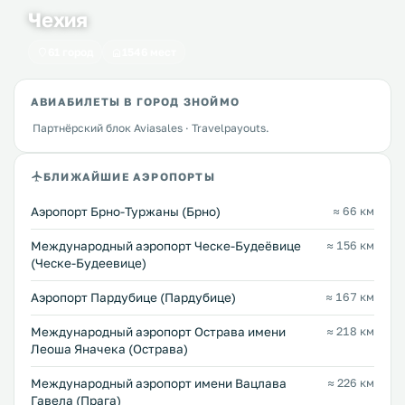
Чехия
61 город
1546 мест
АВИАБИЛЕТЫ В ГОРОД ЗНОЙМО
Партнёрский блок Aviasales · Travelpayouts.
БЛИЖАЙШИЕ АЭРОПОРТЫ
Аэропорт Брно-Туржаны (Брно)
≈ 66 км
Международный аэропорт Ческе-Будеёвице
≈ 156 км
(Ческе-Будеевице)
Аэропорт Пардубице (Пардубице)
≈ 167 км
Международный аэропорт Острава имени
≈ 218 км
Леоша Яначека (Острава)
Международный аэропорт имени Вацлава
≈ 226 км
Гавела (Прага)