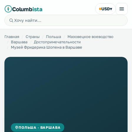
Columb
ista
USD
▾
Главная
Страны
Польша
Мазовецкое воеводство
Варшава
Достопримечательности
Музей Фридерика Шопена в Варшаве
ПОЛЬША · ВАРШАВА