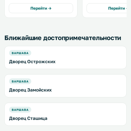
гостей апартаментов телевизор с
оснащена холодильник
плоским экраном и полноценная
плитой. Собственная ванная
Перейти →
Перейти →
кухня с микроволновой печью и
комната укомплектован
холодильником. .
бесплатными туалетно-
косметическими
принадлежностями и фе
Ближайшие достопримечательности
ВАРШАВА
Дворец Острожских
ВАРШАВА
Дворец Замойских
ВАРШАВА
Дворец Сташица