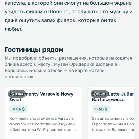
капсула, в которой они смогут на большом экране
увидеть фильм о Шопене, послушать его музыку и
даже ощутить запах фиалок, которые он так
любил.
Гостиницы рядом
Мы подобрали объекты размещения, которые находятся
ближе всего к месту «Музей Фридерика Шопена в
Варшаве». Больше отелей — на карте «Отели
поблизости».
Apartamenty Varsovie Nowy
Studio Latte Juliana
0 км
0 км
Świat
Bartoszewicza
≈ 36 $
≈ 56 $
Комплекс апартаментов Varsovie
Эти апартаменты с бесп
Nowy Świat с собственной кухней
Fi расположены в Варша
и бесплатным Wi-Fi расположен в
метрах от Варшавского
центре Варшавы. В распоряжении
университета. Мини-кухня