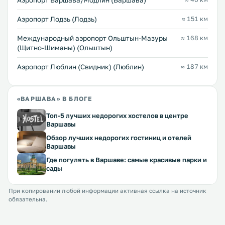
Аэропорт Варшава/Модлин (Варшава)
Аэропорт Лодзь (Лодзь)
≈ 151 км
Международный аэропорт Ольштын-Мазуры
≈ 168 км
(Щитно-Шиманы) (Ольштын)
Аэропорт Люблин (Свидник) (Люблин)
≈ 187 км
«ВАРШАВА» В БЛОГЕ
Топ-5 лучших недорогих хостелов в центре
Варшавы
Обзор лучших недорогих гостиниц и отелей
Варшавы
Где погулять в Варшаве: самые красивые парки и
сады
При копировании любой информации активная ссылка на источник
обязательна.