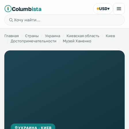
Columb
ista
USD
▾
Главная
Страны
Украина
Киевская область
Киев
Достопримечательности
Музей Ханенко
УКРАИНА · КИЕВ