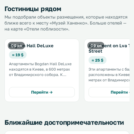
Гостиницы рядом
Мы подобрали объекты размещения, которые находятся
ближе всего к месту «Музей Ханенко». Больше отелей —
на карте «Отели поблизости».
Bogdan Hall DeLuxe
Apartment on Lva To
0 км
0 км
Street
≈ 19 $
≈ 25 $
Апартаменты Bogdan Hall DeLuxe
находятся в Киеве, в 600 метрах
Эти апартаменты с бал
от Владимирского собора. К
расположены в Киеве, в
услугам гостей бесплатный Wi-Fi и
метрах от Владимирско
частная парковка. Во всех
Из них открывается вид
апартаментах обустроена
До спортивного компле
Перейти →
Перейти →
гостиная зона. Мини-кухня
«Олимпийский» нужно 
оснащена микроволновой печью и
900 метров. К услугам гостей
холодильником. .
бесплатный Wi-Fi на все
территории. .
Ближайшие достопримечательности