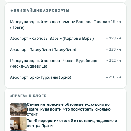
БЛИЖАЙШИЕ АЭРОПОРТЫ
Международный аэропорт имени Вацлава Гавела
≈ 19 км
(Прага)
Аэропорт «Карловы Вары» (Карловы Вары)
≈ 123 км
Аэропорт Пардубице (Пардубице)
≈ 123 км
Международный аэропорт Ческе-Будеёвице
≈ 152 км
(Ческе-Будеевице)
Аэропорт Брно-Туржаны (Брно)
≈ 210 км
«ПРАГА» В БЛОГЕ
Самые интересные обзорные экскурсии по
Праге: куда пойти, что посмотреть, сколько
стоит
Топ-5 недорогих отелей и гостиниц недалеко от
центра Праги