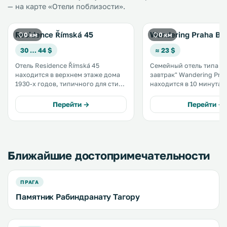
— на карте «Отели поблизости».
Residence Římská 45
Wandering Praha B&
0 км
0 км
30 … 44 $
≈ 23 $
Отель Residence Římská 45
Семейный отель типа "п
находится в верхнем этаже дома
завтрак" Wandering Pra
1930-х годов, типичного для стиля
находится в 10 минутах
функционализм. Отель
Вацлавской площади и 
расположен в 10 минутах
города Праги. К услугам гостей
Перейти →
Перейти →
неспешной ходьбы от Вацлавской
бесплатный Wi-Fi. Завтрак
площади. Во все номера можно
накрывают в отеле каждо
подняться на лифте. .
Ближайшие достопримечательности
ПРАГА
Памятник Рабиндранату Тагору