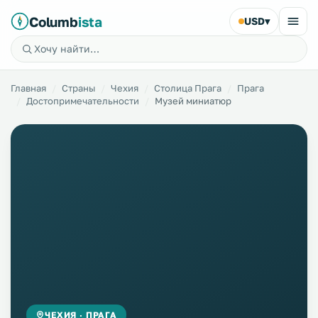
Columb
ista
USD
▾
Главная
Страны
Чехия
Столица Прага
Прага
Достопримечательности
Музей миниатюр
ЧЕХИЯ · ПРАГА