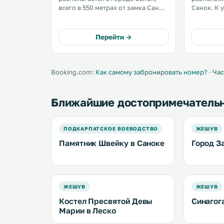
всего в 550 метрах от замка Санок
Санок. К услугам гостей номера с
и в 50 км от горного массива
бесплатным Wi-Fi.
Бещад. .
площади 
составляе
Перейти →
железнод
Санока — 2
Booking.com:
Как самому забронировать номер?
·
Час
Ближайшие достопримечатель
ПОДКАРПАТСКОЕ ВОЕВОДСТВО
ЖЕШУВ
Памятник Швейку в Саноке
Город З
ЖЕШУВ
ЖЕШУВ
Костел Пресвятой Девы
Синагог
Марии в Леско