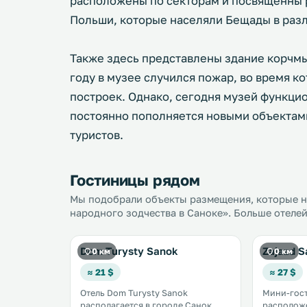
расположены по секторам и посвященны
Польши, которые населяли Бещады в раз
Также здесь представлены здание корчмы
году в музее случился пожар, во время 
построек. Однако, сегодня музей функцио
постоянно пополняется новыми объектам
туристов.
Гостиницы рядом
Мы подобрали объекты размещения, которые на
народного зодчества в Саноке». Больше отелей
Dom Turysty Sanok
Zajazd S
0 км
0 км
≈ 21 $
≈ 27 $
Отель Dom Turysty Sanok
Мини-гост
располагается в городе Санок,
расположе