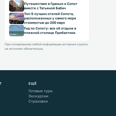
Путешествие в Гданьск и Сопот
вместе с Татьяной Бабич
Топ-5 лучших отелей Сопота,
расположенных у самого моря
стоимостью до 200 евро
Гид по Сопоту: все об отдыхе в
пляжной столице Прибалтики
При копировании любой информации активная ссылка
на источник обязательна.
Т
ЕЩЁ
Готовые туры
Экскурсии
Страховки