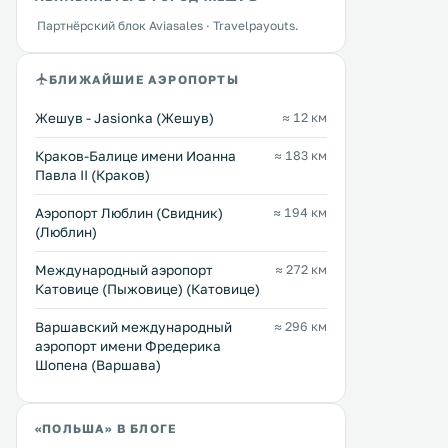
Sanok. The apartment is 800 metres
Promocji Zdrowia Sanvit н
Партнёрский блок Aviasales · Travelpayouts.
from Sanok Castle. Free private
рядом с Рыночной площад
parking is available on site. .
услугам гостей оформлен
классическом стиле номе
Перейти →
Перейти →
БЛИЖАЙШИЕ АЭРОПОРТЫ
бесплатным WiFi, а также 
соляная пещера. .
Жешув - Jasionka (Жешув)
≈ 12 км
Краков-Балице имени Иоанна
≈ 183 км
Павла II (Краков)
Аэропорт Люблин (Свидник)
≈ 194 км
(Люблин)
Международный аэропорт
≈ 272 км
Катовице (Пыжовице) (Катовице)
Варшавский международный
≈ 296 км
аэропорт имени Фредерика
Шопена (Варшава)
«ПОЛЬША» В БЛОГЕ