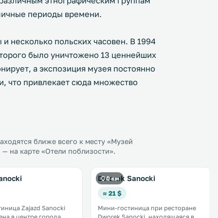
 различным этнографическим группам
личные периоды времени.
 и несколько польских часовен. В 1994
которого было уничтожено 13 ценнейших
нирует, а экспозиция музея постоянно
и, что привлекает сюда множество
ходятся ближе всего к месту «Музей
 — на карте «Отели поблизости».
anocki
Dworek Sanocki
0 км
≈ 21 $
иница Zajazd Sanocki
Мини-гостиница при ресторане
на в центре города
Dworek Sanocki, находящаяся в