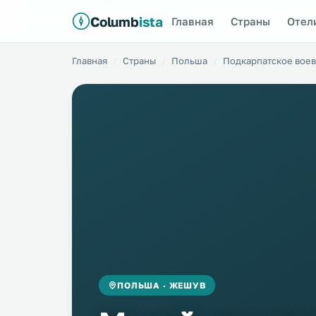
Columb
ista
Главная
Страны
Отел
Главная
Страны
Польша
Подкарпатское воев
ПОЛЬША · ЖЕШУВ