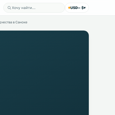
USD
— $
▾
дчества в Саноке