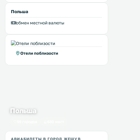
Польша
обмен местной валюты
Отели поблизости
Польша
W Kamienicy
Centrum Promocji Zdr
1 км
1 км
Sanvit
59 городов
630 мест
≈ 29 $
≈ 32 $
W Kamienicy offers accommodation
АВИАБИЛЕТЫ В ГОРОД ЖЕШУВ
in Sanok, 600 metres from Skansen
Трехзвездочный отель C