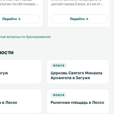
центре города Санок, в 1 км от
 Расстояние до
исторической рыночной площади,
Старого города
предоставляет гостям номера с
т 800 метров, а до
бесплатным Wi-Fi. .
Перейти →
Перейти →
орожного вокзала
 км. .
тые вопросы по бронированию
ности
ЖЕШУВ
агуж
Церковь Святого Михаила
Архангела в Загуже
ЖЕШУВ
а в Леско
Рыночная площадь в Леско