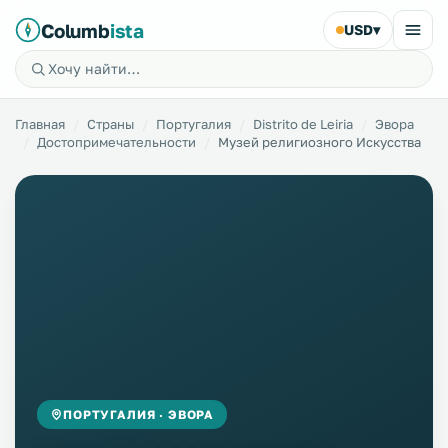
Columb
ista
USD
▾
Главная
Страны
Португалия
Distrito de Leiria
Эвора
Достопримечательности
Музей религиозного Искусства
ПОРТУГАЛИЯ · ЭВОРА