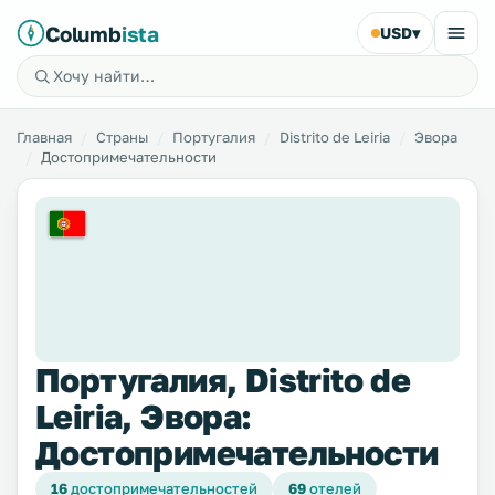
Columb
ista
USD
▾
Главная
Страны
Португалия
Distrito de Leiria
Эвора
Достопримечательности
Португалия, Distrito de
Leiria, Эвора:
Достопримечательности
16
достопримечательностей
69
отелей