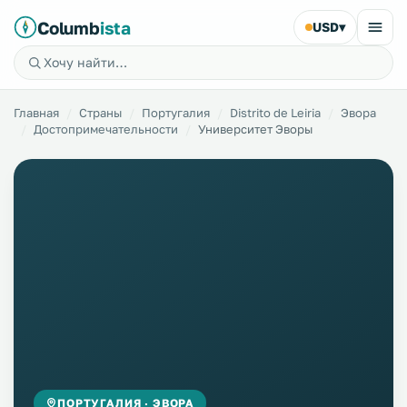
Columb
ista
USD
▾
Главная
Страны
Португалия
Distrito de Leiria
Эвора
Достопримечательности
Университет Эворы
ПОРТУГАЛИЯ · ЭВОРА