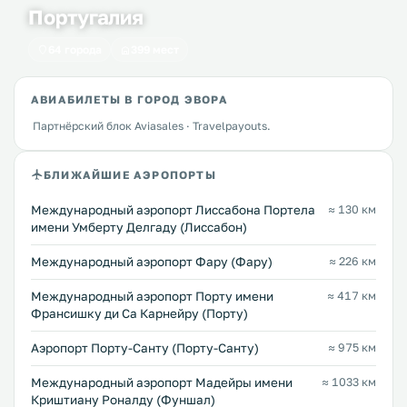
Португалия
64 города
399 мест
АВИАБИЛЕТЫ В ГОРОД ЭВОРА
Партнёрский блок Aviasales · Travelpayouts.
БЛИЖАЙШИЕ АЭРОПОРТЫ
Международный аэропорт Лиссабона Портела
≈ 130 км
имени Умберту Делгаду (Лиссабон)
Международный аэропорт Фару (Фару)
≈ 226 км
Международный аэропорт Порту имени
≈ 417 км
Франсишку ди Са Карнейру (Порту)
Аэропорт Порту-Санту (Порту-Санту)
≈ 975 км
Международный аэропорт Мадейры имени
≈ 1033 км
Криштиану Роналду (Фуншал)