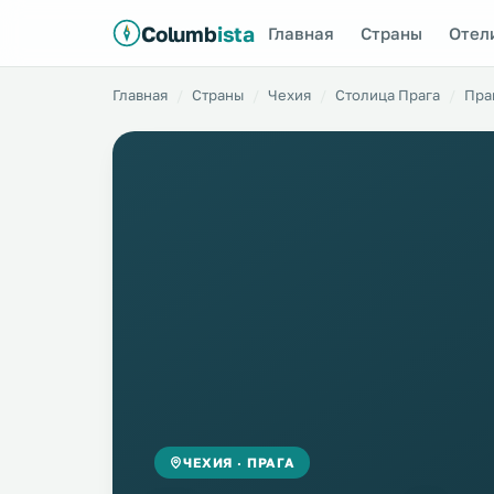
Columb
ista
Главная
Страны
Отел
Главная
Страны
Чехия
Столица Прага
Пра
ЧЕХИЯ · ПРАГА