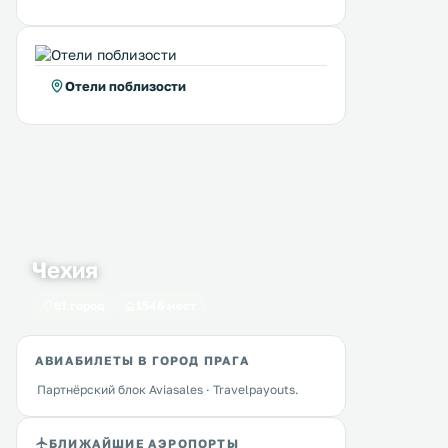
Отели поблизости
Hugo Apartment Prague
Home Apartment
0 км
0 км
≈ 35 $
≈ 45 $
Чехия
Апартаменты Hugo Prague
Апартаменты Home расп
расположены в городе Прага, в
61 город
1546 мест
в 600 метрах от крепости
600 метрах от крепости Вышеград
Вышеград в Праге. До
и в 1,6 км от Национального
Национального музея Пр
музея. На всей территории
1,6 км. Предоставляется
АВИАБИЛЕТЫ В ГОРОД ПРАГА
Перейти →
Перейти →
комплекса можно бесплатно
бесплатный Wi-Fi. Среди удобств —
Партнёрский блок Aviasales · Travelpayouts.
пользоваться Wi-Fi. .
гостиная зона и мини-кух
духовкой, микроволново
и холодильником. .
БЛИЖАЙШИЕ АЭРОПОРТЫ