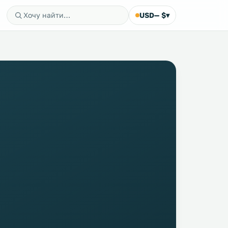
USD
— $
▾