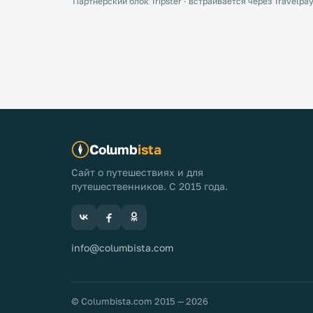
Партнёрский блок Tripster · встраивается через Travelpay
Columb
ista
Сайт о путешествиях и для
путешественников. С 2015 года.
info@columbista.com
© Columbista.com 2015 — 2026