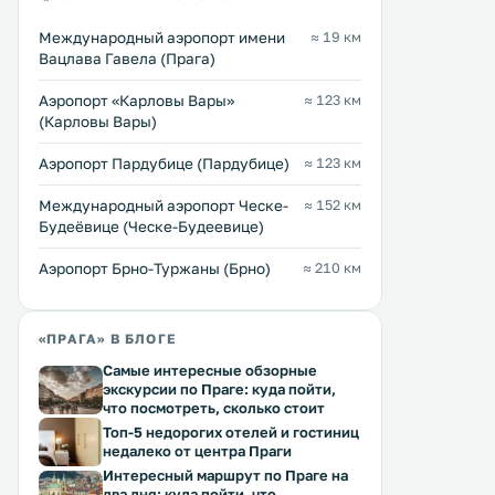
Международный аэропорт имени
≈ 19 км
Вацлава Гавела (Прага)
Аэропорт «Карловы Вары»
≈ 123 км
(Карловы Вары)
Аэропорт Пардубице (Пардубице)
≈ 123 км
Международный аэропорт Ческе-
≈ 152 км
Будеёвице (Ческе-Будеевице)
Аэропорт Брно-Туржаны (Брно)
≈ 210 км
«ПРАГА» В БЛОГЕ
Самые интересные обзорные
экскурсии по Праге: куда пойти,
что посмотреть, сколько стоит
Топ-5 недорогих отелей и гостиниц
недалеко от центра Праги
Интересный маршрут по Праге на
два дня: куда пойти, что