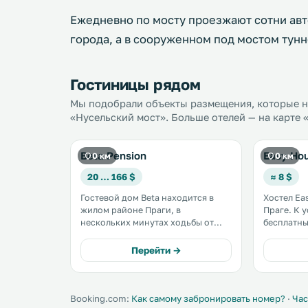
Ежедневно по мосту проезжают сотни авт
города, а в сооруженном под мостом тун
Гостиницы рядом
Мы подобрали объекты размещения, которые на
«Нусельский мост». Больше отелей — на карте 
Beta Pension
Easy Ho
0 км
0 км
20 … 166 $
≈ 8 $
Гостевой дом Beta находится в
Хостел Ea
жилом районе Праги, в
Праге. К услугам гостей
нескольких минутах ходьбы от
бесплатный Wi-Fi
центра города, рядом с крепостью
номерах и
Вышеград и в 350 метрах от
уголок. Также в распоряжении
Перейти →
Пражского конгресс-центра. Во
гостей общ
всех номерах предоставляется
непосред
бесплатный Wi-Fi. .
находится
линий 18 и
Booking.com:
Как самому забронировать номер?
·
Час