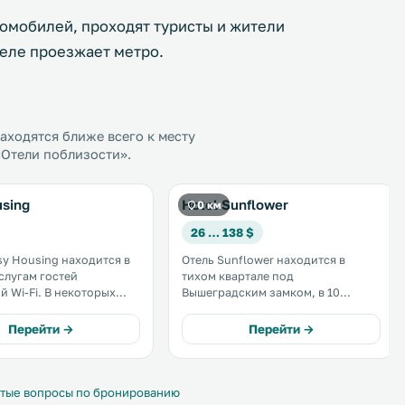
омобилей, проходят туристы и жители
неле проезжает метро.
ходятся ближе всего к месту
«Отели поблизости».
using
Hotel Sunflower
0 км
26 … 138 $
sy Housing находится в
Отель Sunflower находится в
тихом квартале под
. В некоторых
Вышеградским замком, в 10
меется гостиный
минутах езды на трамвае от
Старого города Праги. К услугам
Перейти →
Перейти →
ая кухня. В
гостей номера с отдельной
ственной близости
ванной комнатой, спутниковым
 трамвайная остановка
телевидением и бесплатным
 24. .
беспроводным доступом в
тые вопросы по бронированию