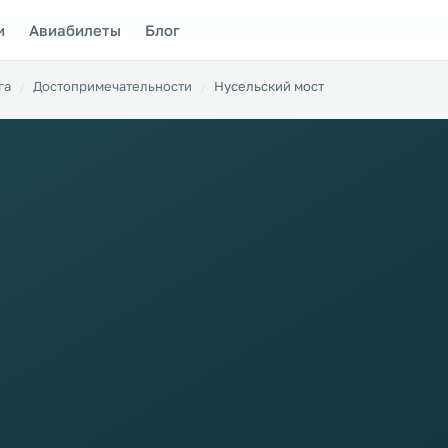
и
Авиабилеты
Блог
га
Достопримечательности
Нусельский мост