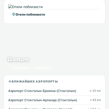
Отели поблизости
Швеция
47 городов
386 мест
БЛИЖАЙШИЕ АЭРОПОРТЫ
Аэропорт Стокгольм-Бромма (Стокгольм)
≈ 10 км
Аэропорт Стокгольм-Арланда (Стокгольм)
≈ 43 км