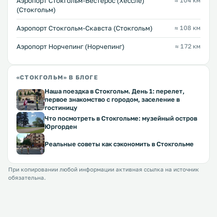
Аэропорт Стокгольм-Вестерос (Хесслё)
≈ 104 км
(Стокгольм)
Аэропорт Стокгольм-Скавста (Стокгольм)
≈ 108 км
Аэропорт Норчепинг (Норчепинг)
≈ 172 км
«СТОКГОЛЬМ» В БЛОГЕ
Наша поездка в Стокгольм. День 1: перелет,
первое знакомство с городом, заселение в
гостиницу
Что посмотреть в Стокгольме: музейный остров
Юргорден
Реальные советы как сэкономить в Стокгольме
При копировании любой информации активная ссылка на источник
обязательна.