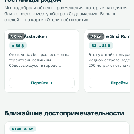
Мы подобрали объекты размещения, которые находятся
ближе всего к месту «Остров Седермальм». Больше
отелей — на карте «Отели поблизости».
Hotell Årstaviken
Hotel Tre Små Rum
0 км
0 км
≈ 89 $
83 … 83 $
Отель Årstaviken расположен на
Этот уютный отель рас
территории больницы
модном острове Сёдерм
Сёдерсьюкхусет в городе
200 метрах от станции 
Стокгольм, в районе Сёдермальм.
Mariatorget. К услугам гостей
Отель официально сотрудничает с
прокат велосипедов, б
больницей и размещает у себя ее
чай/кофе и экологичес
Перейти →
Перейти →
пациентов. .
завтрак "шведский стол"
Ближайшие достопримечательности
СТОКГОЛЬМ