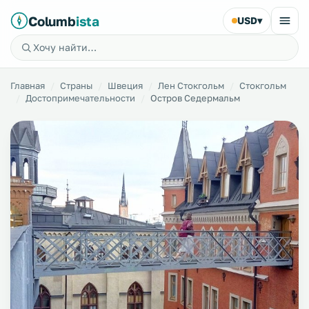
Columb
ista
USD
▾
Главная
Страны
Швеция
Лен Стокгольм
Стокгольм
Достопримечательности
Остров Седермальм