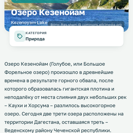
Озеро Кезенойам
Kezenoyam Lake
фото:
Ras.sham @ commons.wikimedia.org
КАТЕГОРИЯ
Природа
Озеро Кезенойам (Голубое, или Большое
Форельное озеро) произошло в древнейшие
времена в результате горного обвала, после
которого образовалась гигантская плотина и
неподалёку от места слияния двух небольших рек
– Каухи и Хорсума – разлилось высокогорное
озеро. Сегодня две трети озера расположены на
территории Дагестана, оставшаяся треть –
Веденскому району Чеченской республики.