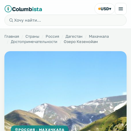
Columb
ista
USD
▾
Главная
Страны
Россия
Дагестан
Махачкала
Достопримечательности
Озеро Кезенойам
РОССИЯ · МАХАЧКАЛА