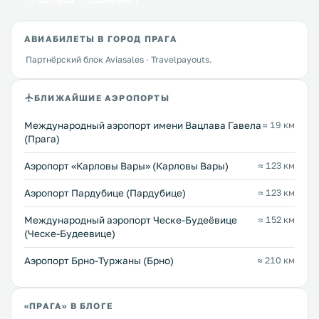
АВИАБИЛЕТЫ В ГОРОД ПРАГА
Партнёрский блок Aviasales · Travelpayouts.
БЛИЖАЙШИЕ АЭРОПОРТЫ
Международный аэропорт имени Вацлава Гавела
≈ 19 км
(Прага)
Аэропорт «Карловы Вары» (Карловы Вары)
≈ 123 км
Аэропорт Пардубице (Пардубице)
≈ 123 км
Международный аэропорт Ческе-Будеёвице
≈ 152 км
(Ческе-Будеевице)
Аэропорт Брно-Туржаны (Брно)
≈ 210 км
«ПРАГА» В БЛОГЕ