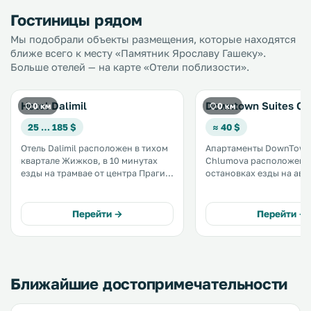
Гостиницы рядом
Мы подобрали объекты размещения, которые находятся
ближе всего к месту «Памятник Ярославу Гашеку».
Больше отелей — на карте «Отели поблизости».
Hotel Dalimil
Downtown Suites C
0 км
0 км
25 … 185 $
≈ 40 $
Отель Dalimil расположен в тихом
Апартаменты DownTown 
квартале Жижков, в 10 минутах
Chlumova расположены 
езды на трамвае от центра Праги.
остановках езды на авт
К услугам гостей просторные
центра Праги. К услугам гостей
номера с собственными ванными
бесплатный Wi-Fi. .
комнатами, бесплатным Wi-Fi и
Перейти →
Перейти →
спутниковым телевидением. .
Ближайшие достопримечательности