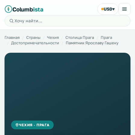
Columb
ista
USD
▾
Главная
Страны
Чехия
Столица Прага
Прага
Достопримечательности
Памятник Ярославу Гашеку
ЧЕХИЯ · ПРАГА