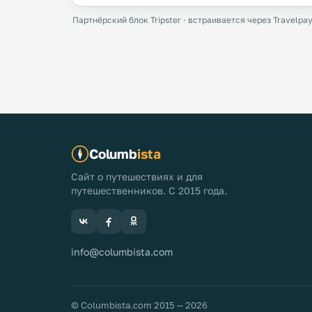
Партнёрский блок Tripster · встраивается через Travelpay
Columb
ista
Сайт о путешествиях и для
путешественников. С 2015 года.
info@columbista.com
© Columbista.com 2015 — 2026