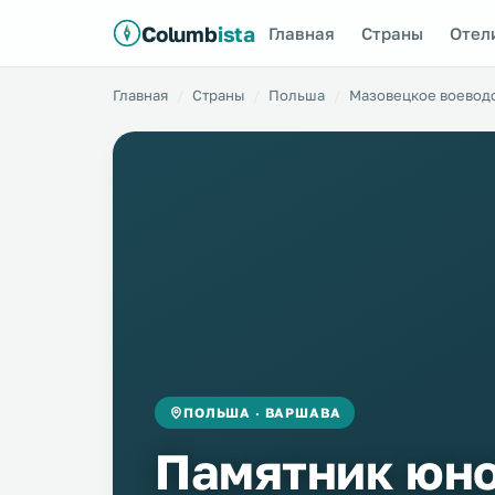
Columb
ista
Главная
Страны
Отел
Главная
Страны
Польша
Мазовецкое воевод
ПОЛЬША · ВАРШАВА
Памятник юн