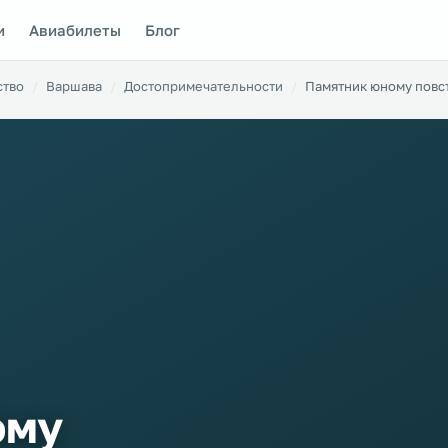
и
Авиабилеты
Блог
ство
Варшава
Достопримечательности
Памятник юному повс
ому