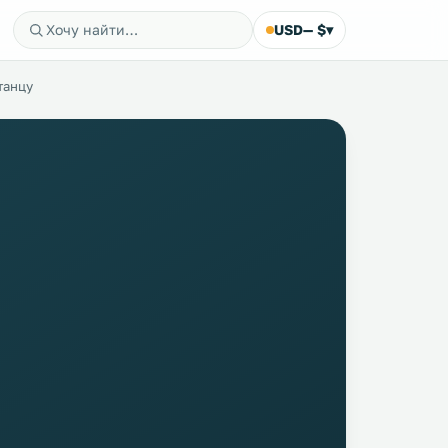
USD
— $
▾
танцу