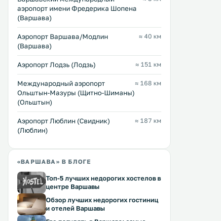
.
аэропорт имени Фредерика Шопена
(Варшава)
Аэропорт Варшава/Модлин
≈ 40 км
(Варшава)
Аэропорт Лодзь (Лодзь)
≈ 151 км
Международный аэропорт
≈ 168 км
Ольштын-Мазуры (Щитно-Шиманы)
(Ольштын)
Аэропорт Люблин (Свидник)
≈ 187 км
(Люблин)
«ВАРШАВА» В БЛОГЕ
Топ-5 лучших недорогих хостелов в
центре Варшавы
Обзор лучших недорогих гостиниц
и отелей Варшавы