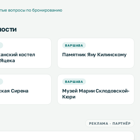
icrowave. .
тые вопросы по бронированию
ности
А
ВАРШАВА
анский костел
Памятник Яну Килинскому
 Яцека
А
ВАРШАВА
кая Сирена
Музей Марии Склодовской-
Кюри
РЕКЛАМА · ПАРТНЁР