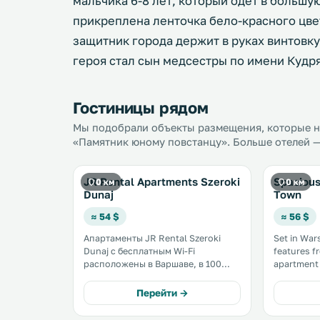
мальчика 6-8 лет, который одет в большую
прикреплена ленточка бело-красного цве
защитник города держит в руках винтовку
героя стал сын медсестры по имени Кудр
Гостиницы рядом
Мы подобрали объекты размещения, которые на
«Памятник юному повстанцу». Больше отелей —
JR Rental Apartments Szeroki
Spacious
0 км
0 км
Dunaj
Town
≈ 54 $
≈ 56 $
Апартаменты JR Rental Szeroki
Set in War
Dunaj с бесплатным Wi-Fi
features free Wi
расположены в Варшаве, в 100
apartment 
метрах от Барбикана и костела
views of t
Святого Духа. В ряде
metres from Bar
Перейти →
апартаментов обустроена мини-
dining are
кухня с посудомоечной машиной.
complete w