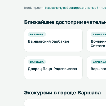
.
oven and m
Booking.com:
Как самому забронировать номер?
·
Час
Ближайшие достопримечатель
ВАРШАВА
ВАРШАВ
Варшавский барбакан
Доминик
Святого
ВАРШАВА
ВАРШАВ
Дворец Паца-Радзивиллов
Варшавс
Экскурсии в городе Варшава