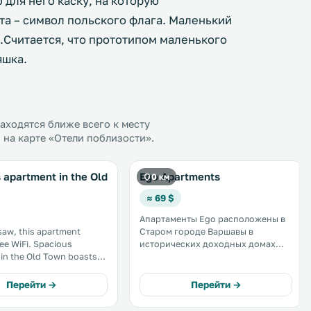
 для него каску, на которую
та – символ польского флага. Маленький
.Считается, что прототипом маленького
яшка.
ходятся ближе всего к месту
 на карте «Отели поблизости».
 apartment in the Old
Ego Apartments
0 км
≈ 69 $
Апартаменты Ego расположены в
saw, this apartment
Старом городе Варшавы в
Fi. Spacious
исторических доходных домах
in the Old Town boasts
рядом с Центром
he garden and is 200
исполнительских искусств
bican. There is a
«Барбикан» и всего в 5 минутах
Перейти →
Перейти →
a and a kitchenette
ходьбы от Королевского замка. К
ith a dishwasher, an
услугам гостей бесплатный Wi-Fi. .