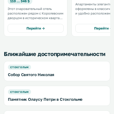
110 … 346 $
Апартаменты элегантно
Этот очаровательный отель
оформлены в классичес
расположен рядом с Королевским
и удобно расположены 
дворцом в историческом квартале
живописного Старого 
Стокгольма, в одном из зданий 15
Стокгольма, рядом с К
века, причисленных к памятникам
дворцом и всего в 2 км 
Перейти →
Перейти →
архитектуры. Станция метро
центрального железно
Gamla Stan находится в 400
вокзала. .
метрах от отеля. .
Ближайшие достопримечательности
СТОКГОЛЬМ
Собор Святого Николая
СТОКГОЛЬМ
Памятник Олаусу Петри в Стокгольме