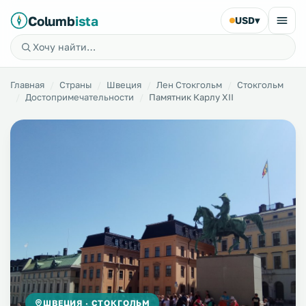
Columb
ista
USD
▾
Главная
Страны
Швеция
Лен Стокгольм
Стокгольм
Достопримечательности
Памятник Карлу XII
ШВЕЦИЯ · СТОКГОЛЬМ