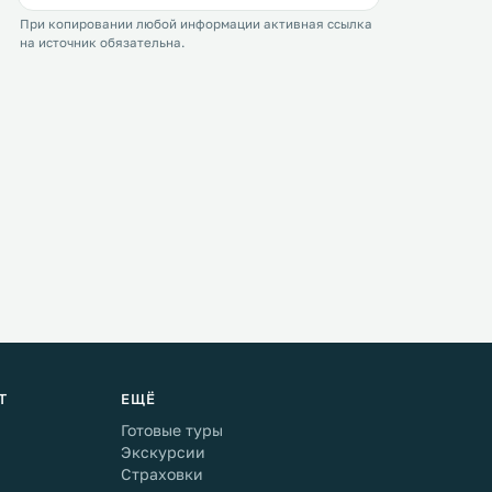
При копировании любой информации активная ссылка
на источник обязательна.
Т
ЕЩЁ
Готовые туры
Экскурсии
Страховки