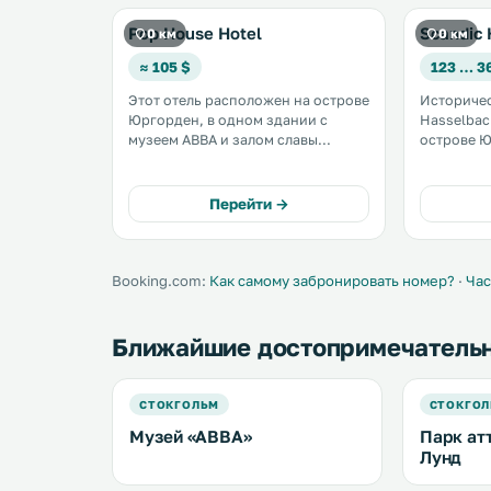
Pop House Hotel
Scandic
0 км
0 км
≈ 105 $
123 … 3
Этот отель расположен на острове
Историчес
Юргорден, в одном здании с
Hasselbac
музеем ABBA и залом славы
острове Ю
шведской музыки, в 5 минутах
рядом с м
езды на трамвае от центра
небом Ска
Стокгольма. В распоряжении
Перейти →
гостей номера с французскими
окнами, кондиционером и
бесплатным Wi-Fi. .
Booking.com:
Как самому забронировать номер?
·
Час
Ближайшие достопримечатель
СТОКГОЛЬМ
СТОКГО
Музей «ABBA»
Парк ат
Лунд