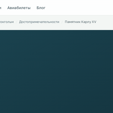
и
Авиабилеты
Блог
токгольм
Достопримечательности
Памятник Карлу XV