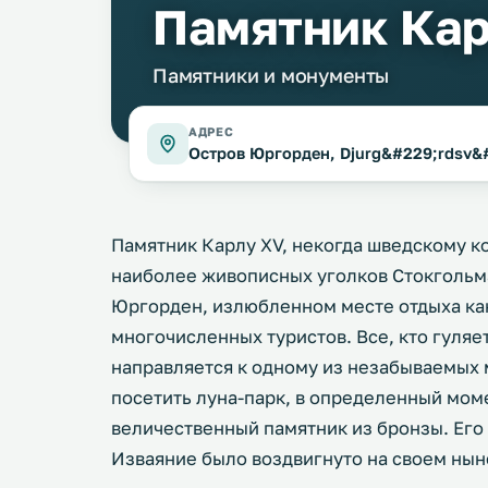
Памятник Кар
Памятники и монументы
АДРЕС
Остров Юргорден, Djurg&#229;rdsv&#
Памятник Карлу XV, некогда шведскому к
наиболее живописных уголков Стокгольма
Юргорден, излюбленном месте отдыха как
многочисленных туристов. Все, кто гуляе
направляется к одному из незабываемых 
посетить луна-парк, в определенный моме
величественный памятник из бронзы. Его 
Изваяние было воздвигнуто на своем нын