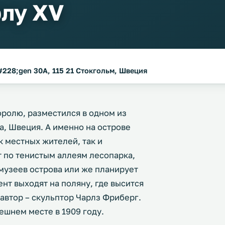
лу XV
228;gen 30A, 115 21 Стокгольм, Швеция
оролю, разместился в одном из
, Швеция. А именно на острове
 местных жителей, так и
т по тенистым аллеям лесопарка,
музеев острова или же планирует
нт выходят на поляну, где высится
автор – скульптор Чарлз Фриберг.
ешнем месте в 1909 году.