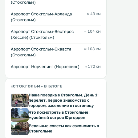
(Стокгольм)
Ersta Konferens & Hotell
City Apartments Stoc
1 км
1 км
Аэропорт Стокгольм-Арланда
≈ 43 км
72 … 163 $
≈ 127 $
(Стокгольм)
Этот отель расположен в тихой
Апартаменты с собственн
Аэропорт Стокгольм-Вестерос
≈ 104 км
части стокгольмского района
кухней находятся в центр
(Хесслё) (Стокгольм)
Сёдермальм, в
Стокгольма и близлежащ
отремонтированном здании 19-го
районах. К услугам гостей
Аэропорт Стокгольм-Скавста
≈ 108 км
века. К услугам гостей
высокоскоростной Wi-Fi, 
(Стокгольм)
функциональные номера с
станция для iPod и телеви
Перейти →
Перейти →
бесплатным Wi-Fi и 3 общими
плоским экраном. .
Аэропорт Норчепинг (Норчепинг)
≈ 172 км
мини-кухнями. .
«СТОКГОЛЬМ» В БЛОГЕ
Наша поездка в Стокгольм. День 1:
перелет, первое знакомство с
городом, заселение в гостиницу
Что посмотреть в Стокгольме:
музейный остров Юргорден
Реальные советы как сэкономить в
Стокгольме