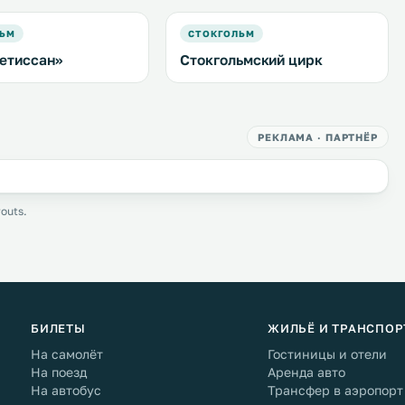
ЛЬМ
СТОКГОЛЬМ
етиссан»
Стокгольмский цирк
РЕКЛАМА · ПАРТНЁР
outs.
БИЛЕТЫ
ЖИЛЬЁ И ТРАНСПОР
На самолёт
Гостиницы и отели
На поезд
Аренда авто
На автобус
Трансфер в аэропорт