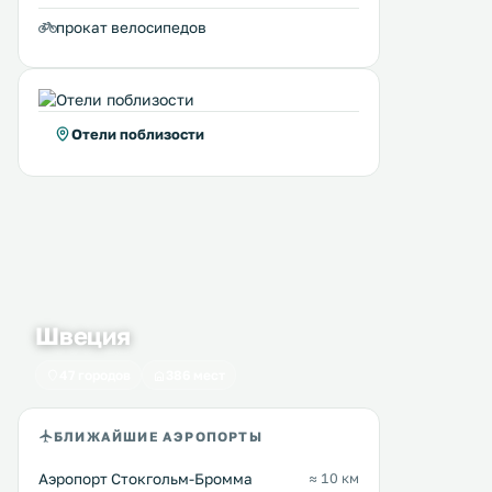
прокат велосипедов
Отели поблизости
Швеция
47 городов
386 мест
БЛИЖАЙШИЕ АЭРОПОРТЫ
Аэропорт Стокгольм-Бромма
≈ 10 км