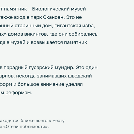
т памятник – Биологический музей
акже вход в парк Скансен. Это не
нный старинный дом, гигантская изба,
х» домов викингов, где они собирались
да в музей и возвышается памятник
в парадный гусарский мундир. Это один
арлов, некогда занимавших шведский
еформ и большое внимание уделял
ым реформам.
ходятся ближе всего к месту
е «Отели поблизости».