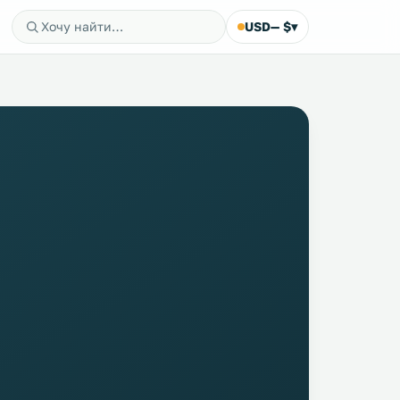
USD
— $
▾