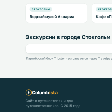
СТОКГОЛЬМ
СТОКГО
Водный музей Аквариа
Кафе «П
Экскурсии в городе Стокгольм
Партнёрский блок Tripster · встраивается через Travelpay
Columb
ista
Сайт о путешествиях и для
путешественников. С 2015 года.