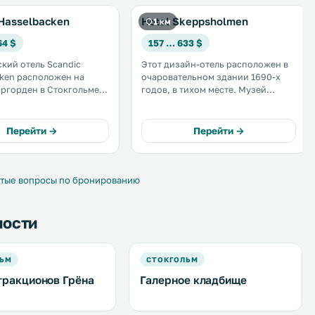
 Hasselbacken
Hotel Skeppsholmen
1 км
64 $
157 … 633 $
кий отель Scandic
Этот дизайн-отель расположен в
ken расположен на
очаровательном здании 1690-х
ргорден в Стокгольме,
годов, в тихом месте. Музей
узеем под открытым
современного искусства
нсен. .
находится в 300 метрах. Все
номера с видом на парк или море
Перейти →
Перейти →
оборудованы телевизором с
плоским экраном, а также DVD-
плеером. .
тые вопросы по бронированию
ности
ЛЬМ
СТОКГОЛЬМ
тракционов Грёна
Галерное кладбище