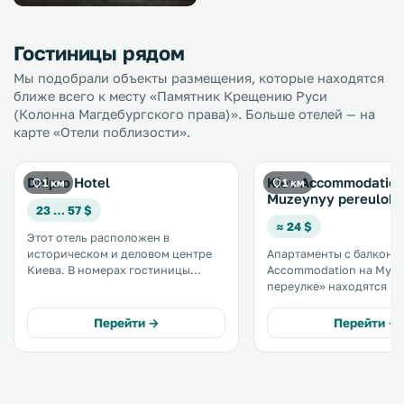
Гостиницы рядом
Мы подобрали объекты размещения, которые находятся
ближе всего к месту «Памятник Крещению Руси
(Колонна Магдебургского права)». Больше отелей — на
карте «Отели поблизости».
Dnipro Hotel
Kiev Accommodation
1 км
1 км
Muzeynyy pereulok
23 … 57 $
≈ 24 $
Этот отель расположен в
историческом и деловом центре
Апартаменты с балконом
Киева. В номерах гостиницы
Accommodation на Муз
«Днипро» есть кондиционер,
переулке» находятся в К
комфортабельные кровати,
600 метрах от улицы Кр
собственная ванная комната и
900 метрах от Михайло
Перейти →
Перейти →
такие современные удобства, как
златоверхого монастыря. В э
спутниковое телевидение и мини-
апартаментах разреше
бар. .
проживание с домашни
животными. .