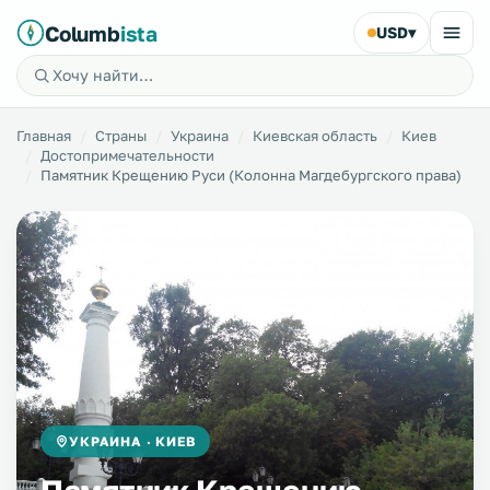
Columb
ista
USD
▾
Главная
Страны
Украина
Киевская область
Киев
Достопримечательности
Памятник Крещению Руси (Колонна Магдебургского права)
УКРАИНА · КИЕВ