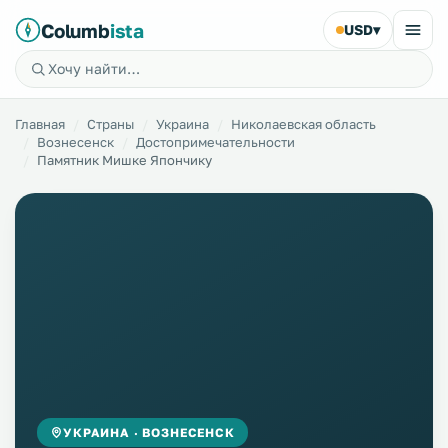
Columb
ista
USD
▾
Главная
Страны
Украина
Николаевская область
Вознесенск
Достопримечательности
Памятник Мишке Япончику
УКРАИНА · ВОЗНЕСЕНСК