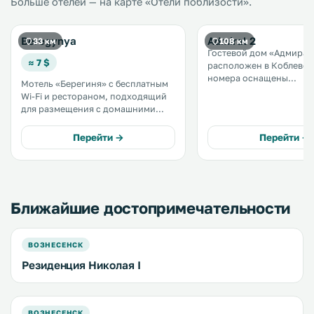
Больше отелей — на карте «Отели поблизости».
Beregynya
Admiral 2
33 км
108 км
Гостевой дом «Адмирал
≈ 7 $
расположен в Коблево. Все
номера оснащены
Мотель «Берегиня» с бесплатным
кондиционером и телев
Wi-Fi и рестораном, подходящий
плоским экраном со
для размещения с домашними
спутниковыми каналами. Во вс
животными, находится в городе
номерах обустроена со
Южноукраинск. На территории
Перейти →
Перейти →
ванная комната. .
работает бар. Гостям
предоставляется бесплатная
частная парковка. .
Ближайшие достопримечательности
ВОЗНЕСЕНСК
Резиденция Николая I
ВОЗНЕСЕНСК