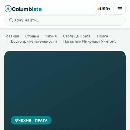
Columb
ista
USD
▾
Главная
Страны
Чехия
Столица Прага
Прага
Достопримечательности
Памятник Николасу Уинтону
ЧЕХИЯ · ПРАГА