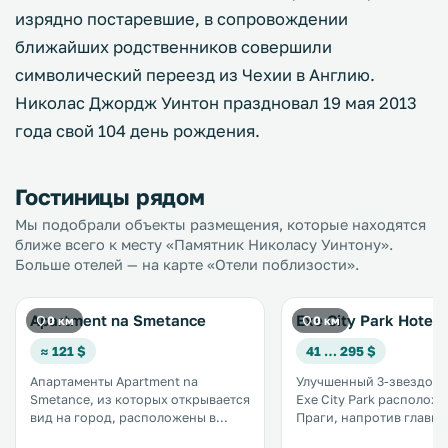
изрядно постаревшие, в сопровождении
ближайших родственников совершили
символический переезд из Чехии в Англию.
Николас Джордж Уинтон праздновал 19 мая 2013
года свой 104 день рождения.
Гостиницы рядом
Мы подобрали объекты размещения, которые находятся
ближе всего к месту «Памятник Николасу Уинтону».
Больше отелей — на карте «Отели поблизости».
Apartment na Smetance
Exe City Park Hotel
0 км
0 км
≈ 121 $
41 … 295 $
Апартаменты Apartment na
Улучшенный 3-звездочн
Smetance, из которых открывается
Exe City Park расположе
вид на город, расположены в
Праги, напротив главно
Праге, в 400 метрах от
железнодорожного вок