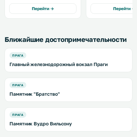
Национального музея Праги, в
всего в 300 метрах от 
600 метрах от Вацлавской
Вацлавской площади. .
Перейти →
Перейти →
площади и в 1,3 км от площади
Старого города. .
Ближайшие достопримечательности
ПРАГА
Главный железнодорожный вокзал Праги
ПРАГА
Памятник "Братство"
ПРАГА
Памятник Вудро Вильсону