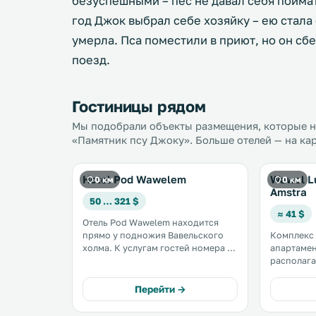
безуспешными – пес не давал себя пойма
год Джок выбрал себе хозяйку – ею стала
умерла. Пса поместили в приют, но он сб
поезд.
Гостиницы рядом
Мы подобрали объекты размещения, которые на
«Памятник псу Джоку». Больше отелей — на кар
Hotel Pod Wawelem
Wawel L
0 км
0 км
Amstra
50 … 321 $
≈ 41 $
Отель Pod Wawelem находится
прямо у подножия Вавельского
Комплекс
холма. К услугам гостей номера с
апартамен
кондиционером. Отель
располага
расположен рядом с одной из
здании в 
самых известных
минутах о
Перейти →
достопримечательностей
Гости мог
Кракова. .
пользоваться Wi-F