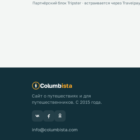
Партнёрский блок Tripster · встраивается через Travelpay
Columb
ista
Сайт о путешествиях и для
путешественников. С 2015 года.
info@columbista.com