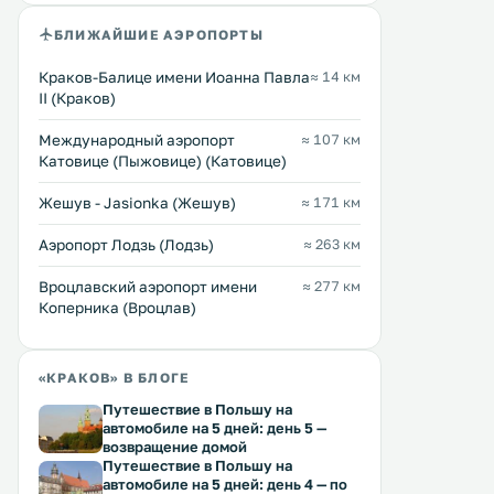
спутниковыми. . . .
БЛИЖАЙШИЕ АЭРОПОРТЫ
Краков-Балице имени Иоанна Павла
≈ 14 км
II (Краков)
Международный аэропорт
≈ 107 км
Катовице (Пыжовице) (Катовице)
Жешув - Jasionka (Жешув)
≈ 171 км
Аэропорт Лодзь (Лодзь)
≈ 263 км
Вроцлавский аэропорт имени
≈ 277 км
Коперника (Вроцлав)
«КРАКОВ» В БЛОГЕ
Путешествие в Польшу на
автомобиле на 5 дней: день 5 —
возвращение домой
Путешествие в Польшу на
автомобиле на 5 дней: день 4 — по