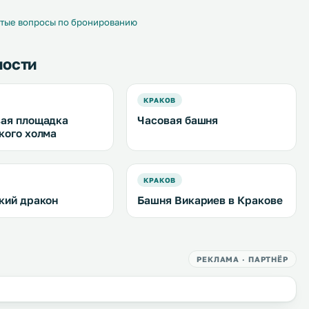
 подается завтрак. .
отдыха. .
тые вопросы по бронированию
ности
КРАКОВ
ая площадка
Часовая башня
кого холма
КРАКОВ
кий дракон
Башня Викариев в Кракове
РЕКЛАМА · ПАРТНЁР