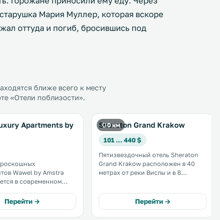
ть. Горожане приносили ему еду. Через
 старушка Мария Муллер, которая вскоре
ежал оттуда и погиб, бросившись под
ходятся ближе всего к месту
те «Отели поблизости».
uxury Apartments by
Sheraton Grand Krakow
0 км
101 … 440 $
Пятизвездочный отель Sheraton
 роскошных
Grand Krakow расположен в 40
тов Wawel by Amstra
метрах от реки Вислы и в 8
ется в современном
минутах ходьбы от королевского
центре Кракова, в 2
замка на Вавеле. К услугам гостей
т Вавельского замка.
роскошные номера,
Перейти →
Перейти →
ут бесплатно
первоклассный сервис и
i. В апартаменты
современные удобства для