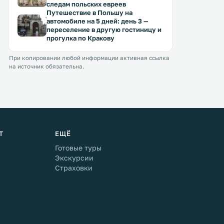
следам польских евреев
Путешествие в Польшу на
автомобиле на 5 дней: день 3 —
переселение в другую гостиницу и
прогулка по Кракову
При копировании любой информации активная ссылка
на источник обязательна.
Т
ЕЩЁ
Готовые туры
Экскурсии
Страховки