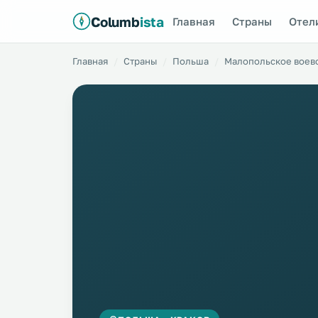
Columb
ista
Главная
Страны
Отел
Главная
Страны
Польша
Малопольское воев