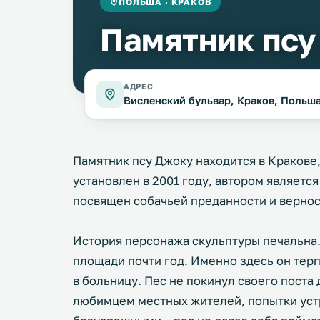
ПОЛЬША · КРАКОВ
Памятник псу
АДРЕС
Висленский бульвар, Краков, Польш
Памятник псу Джоку находится в Кракове,
установлен в 2001 году, автором являетс
посвящен собачьей преданности и вернос
История персонажа скульптуры печальна.
площади почти год. Именно здесь он тер
в больницу. Пес не покинул своего поста
любимцем местных жителей, попытки устр