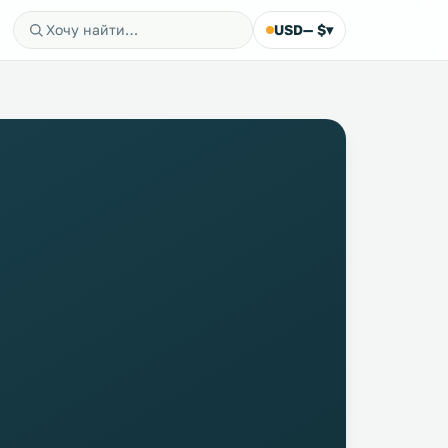
USD
— $
▾