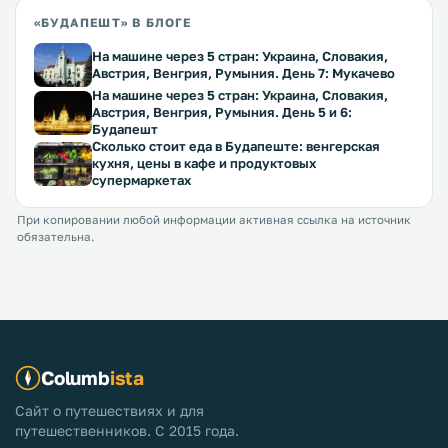
«БУДАПЕШТ» В БЛОГЕ
На машине через 5 стран: Украина, Словакия,
Австрия, Венгрия, Румыния. День 7: Мукачево
На машине через 5 стран: Украина, Словакия,
Австрия, Венгрия, Румыния. День 5 и 6:
Будапешт
Сколько стоит еда в Будапеште: венгерская
кухня, цены в кафе и продуктовых
супермаркетах
При копировании любой информации активная ссылка на источник
обязательна.
Columb
ista
Сайт о путешествиях и для
путешественников. С 2015 года.