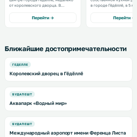
от королевского дворца. В
в городе Гёдёллё, в 5 м
оснащенных кондиционером
от замка Грассалковича
номерах можно смотреть
и в 950 метрах от
Перейти →
Перейти →
программы кабельного
железнодорожного вок
телевидения, а также
Гёдёллё. Гостям предоставляется
пользоваться бесплатный
бесплатный Wi-Fi. .
проводным и беспроводным
доступом в Интернет. .
Ближайшие достопримечательности
ГЕДЕЛЛЕ
Королевский дворец в Гёдёллё
БУДАПЕШТ
Аквапарк «Водный мир»
БУДАПЕШТ
Международный аэропорт имени Ференца Листа