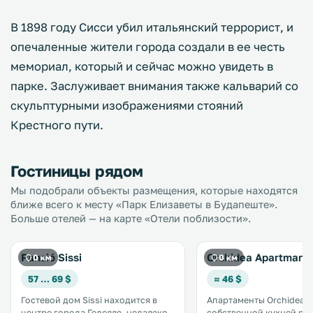
В 1898 году Сисси убил итальянский террорист, и
опечаленные жители города создали в ее честь
мемориал, который и сейчас можно увидеть в
парке. Заслуживает внимания также кальварий со
скульптурными изображениями стояний
Крестного пути.
Гостиницы рядом
Мы подобрали объекты размещения, которые находятся
ближе всего к месту «Парк Елизаветы в Будапеште».
Больше отелей — на карте «Отели поблизости».
Panzió Sissi
Orchidea Apartman
0 км
0 км
57 … 69 $
≈ 46 $
Гостевой дом Sissi находится в
Апартаменты Orchidea с
центре города Геделле, недалеко
собственной кухней р