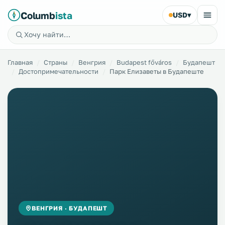
Columb
ista
USD
▾
Главная
Страны
Венгрия
Budapest főváros
Будапешт
Достопримечательности
Парк Елизаветы в Будапеште
ВЕНГРИЯ · БУДАПЕШТ