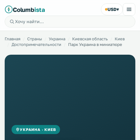
Columb
ista
USD
▾
Главная
Страны
Украина
Киевская область
Киев
Достопримечательности
Парк Украина в миниатюре
УКРАИНА · КИЕВ