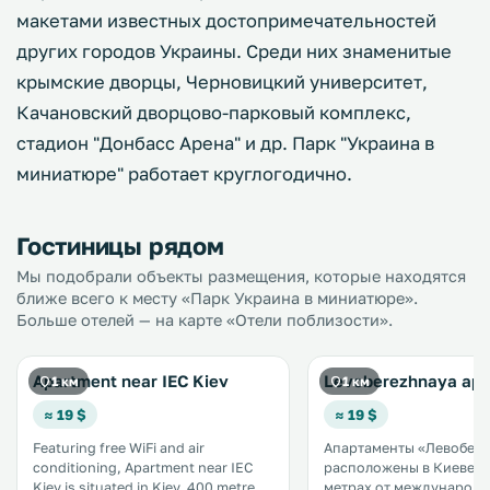
макетами известных достопримечательностей
других городов Украины. Среди них знаменитые
крымские дворцы, Черновицкий университет,
Качановский дворцово-парковый комплекс,
стадион "Донбасс Арена" и др. Парк "Украина в
миниатюре" работает круглогодично.
Гостиницы рядом
Мы подобрали объекты размещения, которые находятся
ближе всего к месту «Парк Украина в миниатюре».
Больше отелей — на карте «Отели поблизости».
Apartment near IEC Kiev
Levoberezhnaya apa
1 км
1 км
≈ 19 $
≈ 19 $
Featuring free WiFi and air
Апартаменты «Левобер
conditioning, Apartment near IEC
расположены в Киеве, в
Kiev is situated in Kiev, 400 metres
метрах от международ