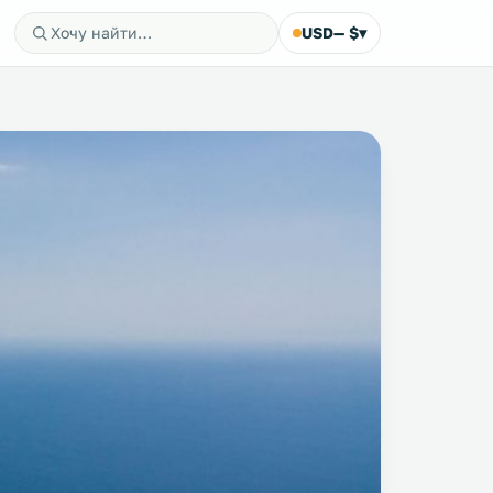
USD
— $
▾