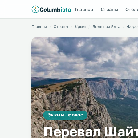
Columb
ista
Главная
Страны
Отел
Главная
Страны
Крым
Большая Ялта
Форо
КРЫМ · ФОРОС
Перевал Шайт