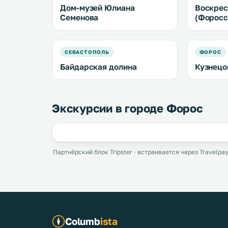
Дом-музей Юлиана
Воскрес
Семенова
(Форосс
СЕВАСТОПОЛЬ
ФОРОС
Байдарская долина
Кузнецо
Экскурсии в городе Форос
Партнёрский блок Tripster · встраивается через Travelpay
Columb
ista