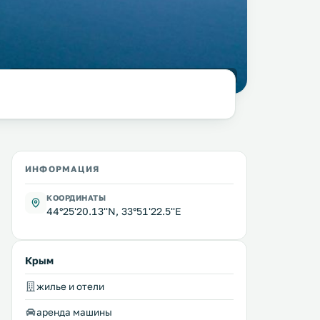
фото:
Pavel dp
@ Wikimedia Commons /
CC BY-SA 3.0
ИНФОРМАЦИЯ
КООРДИНАТЫ
44°25'20.13''N, 33°51'22.5''E
Крым
жилье и отели
аренда машины