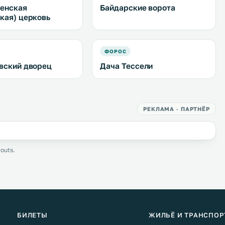
енская
Байдарские ворота
кая) церковь
ФОРОС
вский дворец
Дача Тессели
РЕКЛАМА · ПАРТНЁР
outs.
БИЛЕТЫ
ЖИЛЬЁ И ТРАНСПОР