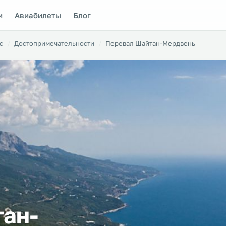
и
Авиабилеты
Блог
с
Достопримечательности
Перевал Шайтан-Мердвень
ан-