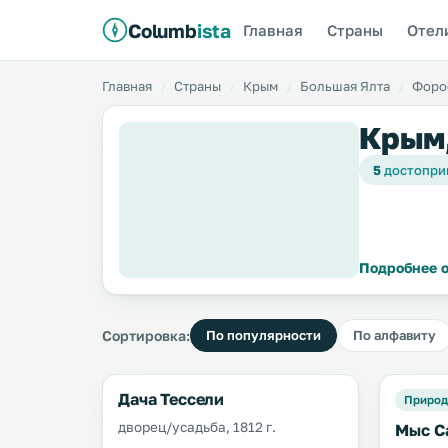
Columb
ista
Главная
Страны
Отел
Главная
Страны
Крым
Большая Ялта
Форо
Крым,
5
достопри
Подробнее о
Сортировка:
По популярности
По алфавиту
Дача Тессели
Приро
дворец/усадьба, 1812 г.
Мыс С