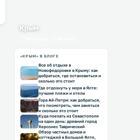
Крым
60 городов
341 место
«КРЫМ» В БЛОГЕ
Все об отдыхе в
Новофедоровке в Крыму: как
добраться, где остановиться и
сколько это стоит
Где отдохнуть у моря в Ялте:
лучшие пляжи и отели
Гора Ай-Петри: как добраться,
что посмотреть, чем заняться
и сколько это стоит
Куда поехать из Севастополя
на один день: древний город
Херсонес Таврический
Обзор частных домов и
коттеджей в Большой Ялте,