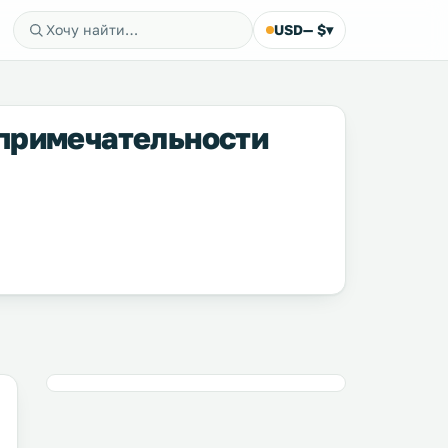
USD
— $
▾
примечательности