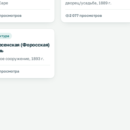
Cape
дворец/усадьба, 1889 г.
 просмотров
2 077 просмотров
ктура
есенская (Форосская)
вь
ое сооружение, 1893 г.
 просмотра