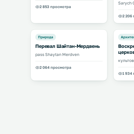
Sarych 
2 853 просмотра
2 206
Природа
Архите
Перевал Шайтан-Мердвень
Воскр
церко
pass Shaytan Merdven
культов
2 064 просмотра
1 934