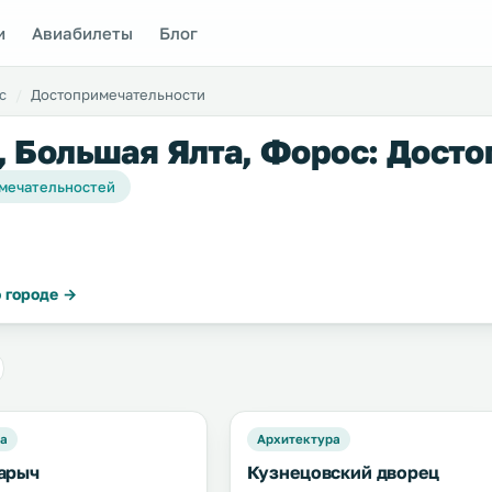
и
Авиабилеты
Блог
с
Достопримечательности
 Большая Ялта, Форос: Досто
мечательностей
 городе →
да
Архитектура
арыч
Кузнецовский дворец