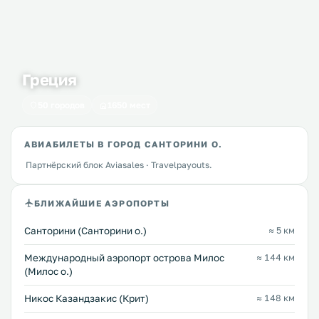
Греция
50 городов
1650 мест
АВИАБИЛЕТЫ В ГОРОД САНТОРИНИ О.
Партнёрский блок Aviasales · Travelpayouts.
БЛИЖАЙШИЕ АЭРОПОРТЫ
Санторини (Санторини о.)
≈ 5 км
Междунарoдный аэропорт острова Милос
≈ 144 км
(Милос о.)
Никос Казандзакис (Крит)
≈ 148 км