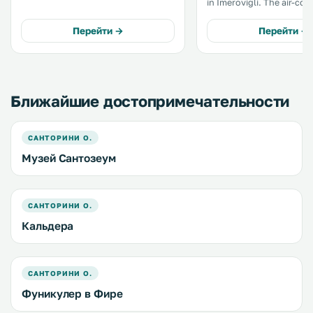
in Imerovigli. The air-conditioned
некоторых есть гостиная зона.
unit is 700 metres from 
Также номера оснащены
There is a dining area an
Перейти →
Перейти →
чайником. .
complete with an oven a
microwave. .
Ближайшие достопримечательности
САНТОРИНИ О.
Музей Сантозеум
САНТОРИНИ О.
Кальдера
САНТОРИНИ О.
Фуникулер в Фире