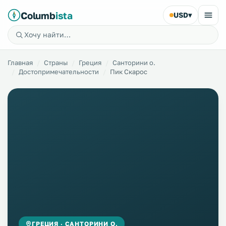
Columb
ista
USD
▾
Главная
Страны
Греция
Санторини о.
Достопримечательности
Пик Скарос
ГРЕЦИЯ · САНТОРИНИ О.