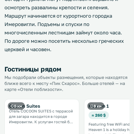
осмотреть развалины крепости и селения.
Маршрут начинается от курортного городка
Имеровигли. Подъемы и спуски по
многочисленным лестницам займут около часа.
По дороге можно посетить несколько греческих
церквей и часовен.
Гостиницы рядом
Мы подобрали объекты размещения, которые находятся
ближе всего к месту «Пик Скарос». Больше отелей — на
карте «Отели поблизости».
Cocoon Suites
Heaven 1
0 км
0 км
Отель COCOON SUITES с террасой
≈ 260 $
для загара находится в городе
Имеровигли. К услугам гостей бар
Featuring free WiFi and s
на территории отеля. Номера
Heaven 1 is a holiday ho
оборудованы телевизором. В